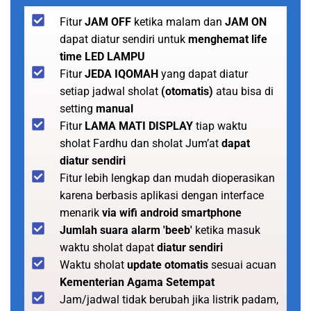
Fitur
JAM OFF
ketika malam dan
JAM ON
dapat diatur sendiri untuk
menghemat life
time LED LAMPU
Fitur
JEDA IQOMAH
yang dapat diatur
setiap jadwal sholat
(otomatis)
atau bisa di
setting
manual
Fitur
LAMA MATI DISPLAY
tiap waktu
sholat Fardhu dan sholat Jum’at
dapat
diatur sendiri
Fitur lebih lengkap dan mudah dioperasikan
karena berbasis aplikasi dengan interface
menarik
via wifi android smartphone
Jumlah suara alarm 'beeb'
ketika masuk
waktu sholat dapat
diatur sendiri
Waktu sholat
update otomatis
sesuai acuan
Kementerian Agama Setempat
Jam/jadwal tidak berubah jika listrik padam,