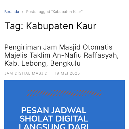
Beranda
Posts tagged “Kabupaten Kaur”
Tag:
Kabupaten Kaur
Pengiriman Jam Masjid Otomatis
Majelis Taklim An-Nafiu Raffasyah,
Kab. Lebong, Bengkulu
JAM DIGITAL MASJID
·
19 MEI 2025
PESAN JADWAL
SHOLAT DIGITAL
LANGSUNG DARI