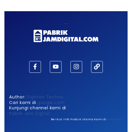
Maaf, waktu habis!
Author:
Digitron Techno
Cari kami di
google.com
Kunjungi channel kami di
Pabrik Jam Digital
Berikut Info Produk Utama Kami di
wikipedia