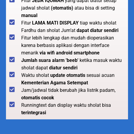
Fitur
JEDA IQOMAH
yang dapat diatur setiap
jadwal sholat
(otomatis)
atau bisa di setting
manual
Fitur
LAMA MATI DISPLAY
tiap waktu sholat
Fardhu dan sholat Jum’at
dapat diatur sendiri
Fitur lebih lengkap dan mudah dioperasikan
karena berbasis aplikasi dengan interface
menarik
via wifi android smartphone
Jumlah suara alarm 'beeb'
ketika masuk waktu
sholat dapat
diatur sendiri
Waktu sholat
update otomatis
sesuai acuan
Kementerian Agama Setempat
Jam/jadwal tidak berubah jika listrik padam,
otomatis cocok
Runningtext dan display waktu sholat bisa
terintegrasi