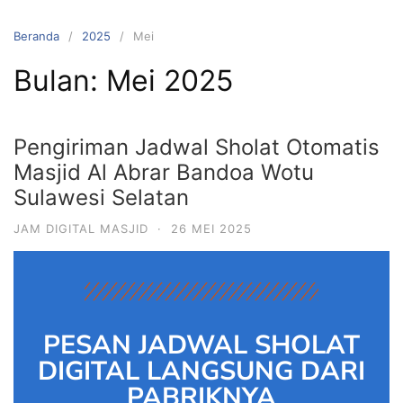
Beranda
2025
Mei
Bulan:
Mei 2025
Pengiriman Jadwal Sholat Otomatis
Masjid Al Abrar Bandoa Wotu
Sulawesi Selatan
JAM DIGITAL MASJID
·
26 MEI 2025
PESAN JADWAL SHOLAT
DIGITAL LANGSUNG DARI
PABRIKNYA