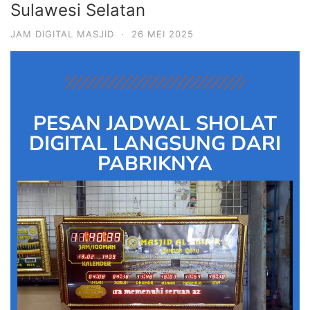
Sulawesi Selatan
JAM DIGITAL MASJID
·
26 MEI 2025
PESAN JADWAL SHOLAT
DIGITAL LANGSUNG DARI
PABRIKNYA