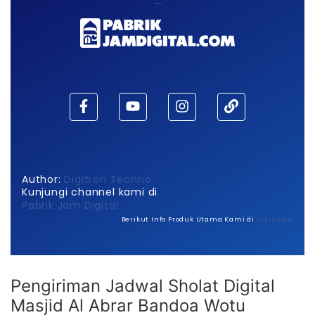
Maaf, waktu habis!
Author:
Digitron Techno
Kunjungi channel kami di
Pabrik Jam Digital
Berikut Info Produk Utama Kami di
wikipedia
Pengiriman Jadwal Sholat Digital
Masjid Al Abrar Bandoa Wotu