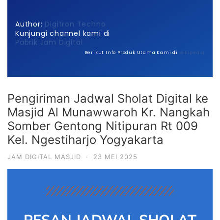
Author:
Digitron Techno
Kunjungi channel kami di
Pabrik Jam Digital
Berikut Info Produk Utama Kami di
wikipedia
Pengiriman Jadwal Sholat Digital ke
Masjid Al Munawwaroh Kr. Nangkah
Somber Gentong Nitipuran Rt 009
Kel. Ngestiharjo Yogyakarta
JAM DIGITAL MASJID
·
23 MEI 2025