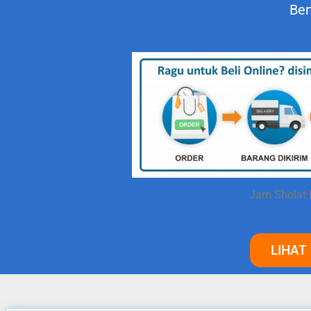
Ben
Jam Sholat 
LIHAT