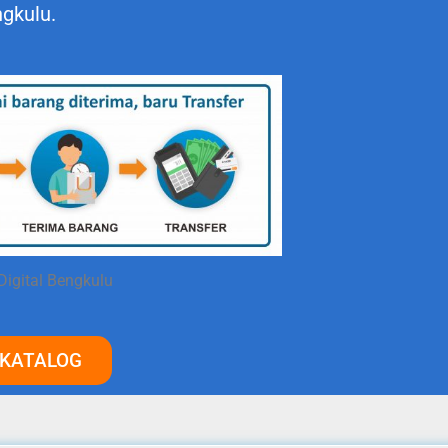
gkulu.
Digital Bengkulu
 KATALOG