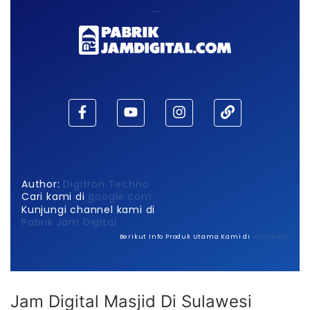
Maaf, waktu habis!
Author:
Digitron Techno
Cari kami di
google.com
Kunjungi channel kami di
Pabrik Jam Digital
Berikut Info Produk Utama Kami di
wikipedia
Jam Digital Masjid Di Sulawesi