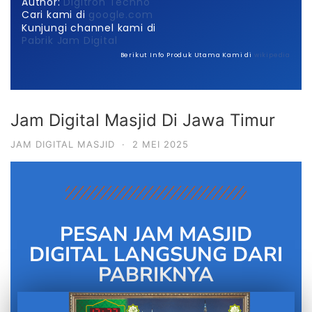
Author:
Digitron Techno
Cari kami di
google.com
Kunjungi channel kami di
Pabrik Jam Digital
Berikut Info Produk Utama Kami di
wikipedia
Jam Digital Masjid Di Jawa Timur
JAM DIGITAL MASJID
·
2 MEI 2025
PESAN JAM MASJID
DIGITAL LANGSUNG DARI
PABRIKNYA