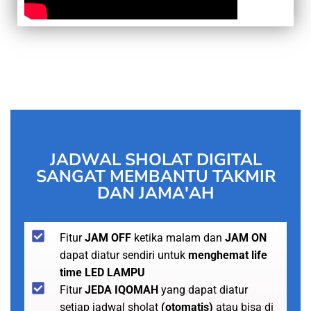
JADWAL SHOLAT DIGITAL
SANGAT MEMBANTU TAKMIR
DAN JAMA'AH
Fitur
JAM OFF
ketika malam dan
JAM ON
dapat diatur sendiri untuk
menghemat life
time LED LAMPU
Fitur
JEDA IQOMAH
yang dapat diatur
setiap jadwal sholat
(otomatis)
atau bisa di