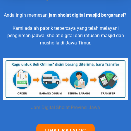
Anda ingin memesan
jam sholat digital masjid bergaransi
?
Kami adalah pabrik terpercaya yang telah melayani
pengiriman jadwal sholat digital dari ratusan masjid dan
musholla di Jawa Timur.
Jam Digital Sholat Provinsi Jawa
LIHAT KATALOG