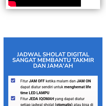
JADWAL SHOLAT DIGITAL
SANGAT MEMBANTU TAKMIR
DAN JAMA'AH
Fitur
JAM OFF
ketika malam dan
JAM ON
dapat diatur sendiri untuk
menghemat life
time LED LAMPU
Fitur
JEDA IQOMAH
yang dapat diatur
setiap jadwal sholat
(otomatis)
atau bisa di