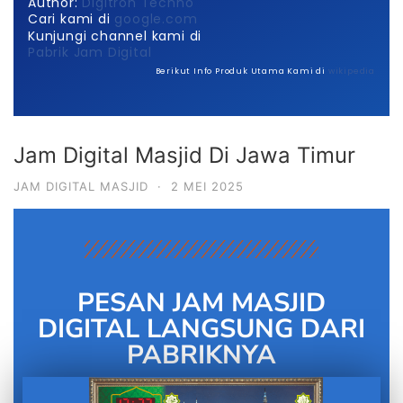
Author:
Digitron Techno
Cari kami di
google.com
Kunjungi channel kami di
Pabrik Jam Digital
Berikut Info Produk Utama Kami di
wikipedia
Jam Digital Masjid Di Jawa Timur
JAM DIGITAL MASJID
·
2 MEI 2025
PESAN JAM MASJID
DIGITAL LANGSUNG DARI
PABRIKNYA