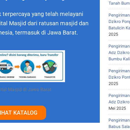
Tanah Bumb
 terpercaya yang telah melayani
Pengiriman
Dzikro Pon
al Masjid dari ratusan masjid dan
Batulicin 
nesia, termasuk di Jawa Barat.
2025
Pengiriman
Adz Dzikro
Bumbu Kali
Pengiriman
Dzikro Pon
2025
tal Masjid di Jawa Barat
Pengiriman
Adz Dzikro
Mei 2025
IHAT KATALOG
Pengiriman
Babus Sala