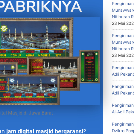
PABRIKNYA
Pengiriman 
Munawwaro
Nitipuran R
23 Mei 20
Pengiriman
Munawwaro
Nitipuran R
23 Mei 20
Pengiriman 
Adli Pekan
Pengiriman 
Adli Pekan
Pengiriman 
Al-Adli Pek
tal Masjid di Jawa Barat
Pengiriman
an
jam digital masjid bergaransi
?
Dzikro Pon