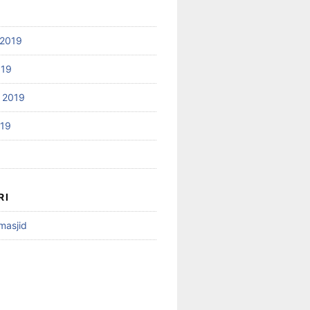
2019
019
 2019
019
RI
 masjid