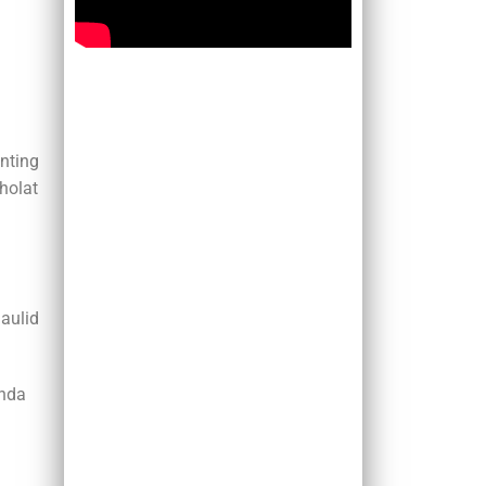
nting
holat
aulid
Anda