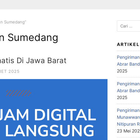
en Sumedang”
n Sumedang
ARTIKEL
Pengiriman
atis Di Jawa Barat
Abrar Band
2025
RET 2025
Pengiriman 
Abrar Band
2025
JAM DIGITAL
Pengiriman 
Munawwaro
D LANGSUNG
Nitipuran R
23 Mei 20