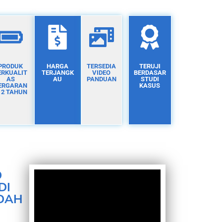
PRODUK
HARGA
TERSEDIA
TERUJI
ERKUALIT
TERJANGK
VIDEO
BERDASAR
AS
AU
PANDUAN
STUDI
ERGARAN
KASUS
I 2 TAHUN
D
DI
DAH