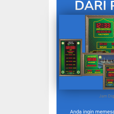
DARI 
Jam Digi
Anda ingin memes