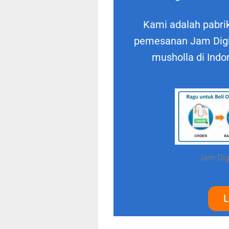
Kami adalah pabrik
pemesanan Jam Digit
musholla di Indo
Jam Digi
L