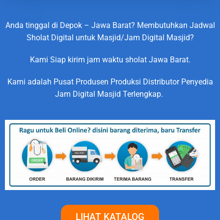
Anda tinggal di Depok – Jawa Barat? Membutuhkan Jadwal
Sholat Digital untuk Masjid/Jam Digital Masjid?
Kami Siap kirim jam waktu sholat Jawa Barat.
Kami adalah Pusat Produsen Produksi Distributor Penyedia
Jam Digital Masjid Terlengkap.
LIHAT KATALOG