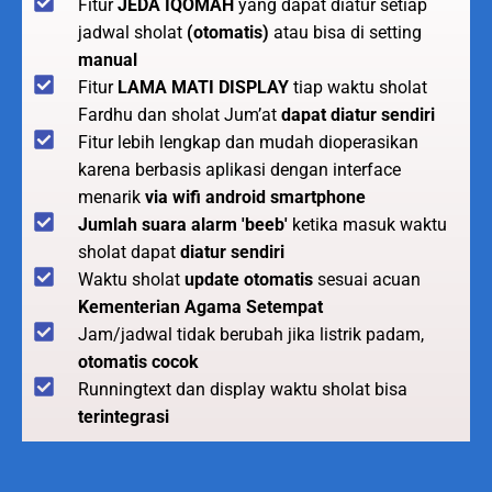
Fitur
JEDA IQOMAH
yang dapat diatur setiap
jadwal sholat
(otomatis)
atau bisa di setting
manual
Fitur
LAMA MATI DISPLAY
tiap waktu sholat
Fardhu dan sholat Jum’at
dapat diatur sendiri
Fitur lebih lengkap dan mudah dioperasikan
karena berbasis aplikasi dengan interface
menarik
via wifi android smartphone
Jumlah suara alarm 'beeb'
ketika masuk waktu
sholat dapat
diatur sendiri
Waktu sholat
update otomatis
sesuai acuan
Kementerian Agama Setempat
Jam/jadwal tidak berubah jika listrik padam,
otomatis cocok
Runningtext dan display waktu sholat bisa
terintegrasi