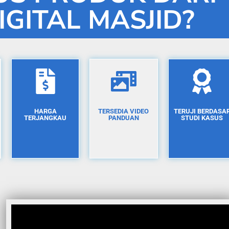
IGITAL MASJID?
HARGA
TERSEDIA VIDEO
TERUJI BERDASA
TERJANGKAU
PANDUAN
STUDI KASUS