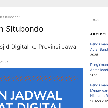
en Situbondo”
n Situbondo
ARTIKEL
Pengiriman
id Digital ke Provinsi Jawa
Abrar Band
2025
 2025
Pengiriman 
Abrar Band
2025
Pengiriman 
N JADWAL
Munawwaro
Nitipuran R
23 Mei 20
T DIGITAL