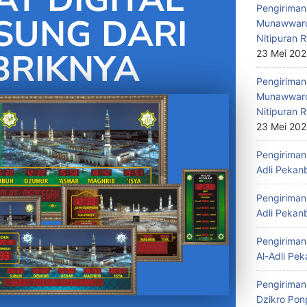
Pengiriman 
SUNG DARI
Munawwaro
Nitipuran R
BRIKNYA
23 Mei 20
Pengiriman
Munawwaro
Nitipuran R
23 Mei 20
Pengiriman 
Adli Pekan
Pengiriman 
Adli Pekan
Pengiriman 
Al-Adli Pek
Pengiriman
Dzikro Pon