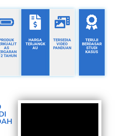
PRODUK
HARGA
TERSEDIA
TERUJI
ERKUALIT
TERJANGK
VIDEO
BERDASAR
AS
AU
PANDUAN
STUDI
ERGARAN
KASUS
I 2 TAHUN
D
DI
DAH