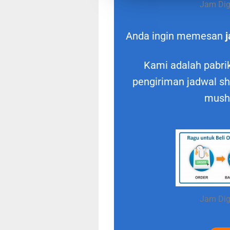
Jam Digi
Anda ingin memesan
j
Kami adalah pabrik
pengiriman jadwal sho
musho
Jam Digi