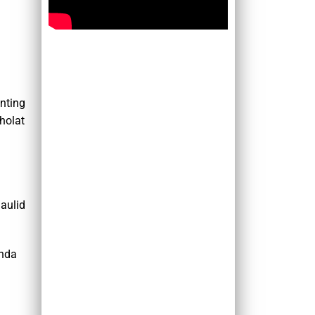
nting
holat
aulid
Anda