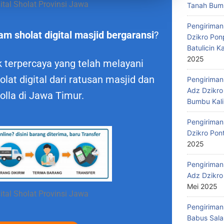
tal Sholat Provinsi Jawa
Tanah Bumb
Pengiriman
am sholat digital masjid bergaransi
?
Dzikro Pon
Batulicin 
2025
 terpercaya yang telah melayani
lat digital dari ratusan masjid dan
Pengiriman
Adz Dzikro
lla di Jawa Timur.
Bumbu Kali
Pengiriman
Dzikro Pon
2025
Pengiriman
Adz Dzikro
Mei 2025
tal Sholat Provinsi Jawa
Pengiriman
Babus Sala