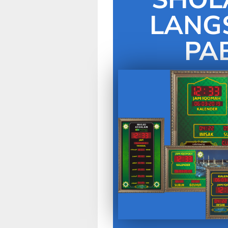
LANG
PA