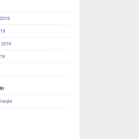
2019
019
 2019
019
RI
 masjid