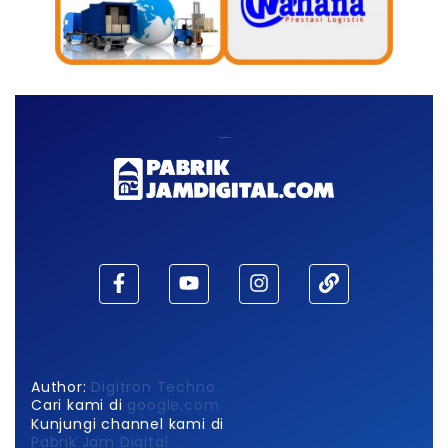
Maaf, waktu habis!
Author:
Digitron Techno
Cari kami di
google.com
Kunjungi channel kami di
Pabrik Jam Digital