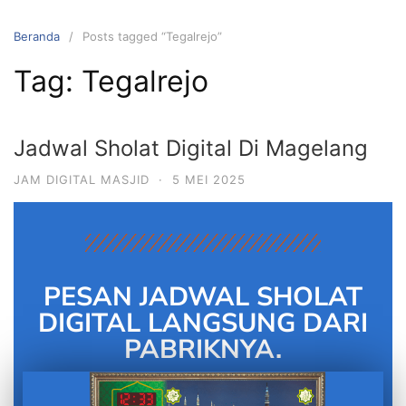
Beranda
Posts tagged “Tegalrejo”
Tag:
Tegalrejo
Jadwal Sholat Digital Di Magelang
JAM DIGITAL MASJID
·
5 MEI 2025
PESAN JADWAL SHOLAT
DIGITAL LANGSUNG DARI
PABRIKNYA.