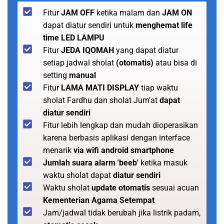
Fitur
JAM OFF
ketika malam dan
JAM ON
dapat diatur sendiri untuk
menghemat life
time LED LAMPU
Fitur
JEDA IQOMAH
yang dapat diatur
setiap jadwal sholat
(otomatis)
atau bisa di
setting
manual
Fitur
LAMA MATI DISPLAY
tiap waktu
sholat Fardhu dan sholat Jum’at
dapat
diatur sendiri
Fitur lebih lengkap dan mudah dioperasikan
karena berbasis aplikasi dengan interface
menarik
via wifi android smartphone
Jumlah suara alarm 'beeb'
ketika masuk
waktu sholat dapat
diatur sendiri
Waktu sholat
update otomatis
sesuai acuan
Kementerian Agama Setempat
Jam/jadwal tidak berubah jika listrik padam,