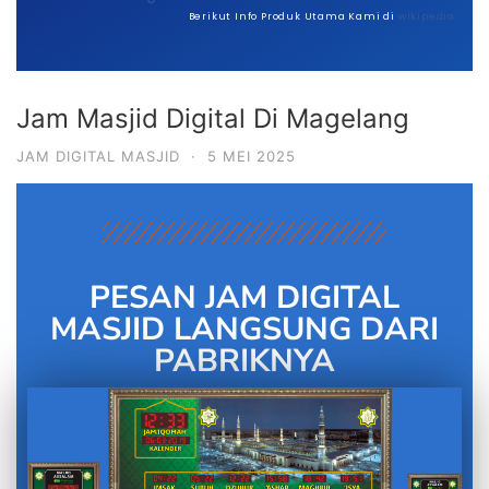
Berikut Info Produk Utama Kami di
wikipedia
Jam Masjid Digital Di Magelang
JAM DIGITAL MASJID
·
5 MEI 2025
PESAN JAM DIGITAL
MASJID LANGSUNG DARI
PABRIKNYA