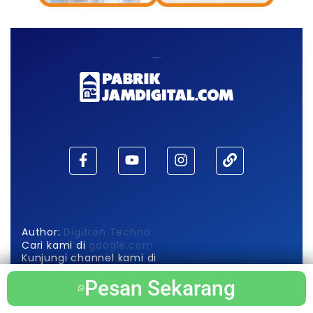
Maaf, waktu habis!
Author:
Digitron Techno
Cari kami di
google.com
Kunjungi channel kami di
Pabrik Jam Digital
Pesan Sekarang
Pesan Sekarang
Pesan Sekarang
Pesan Sekarang
Berikut Info Produk Utama Kami di
wikipedia