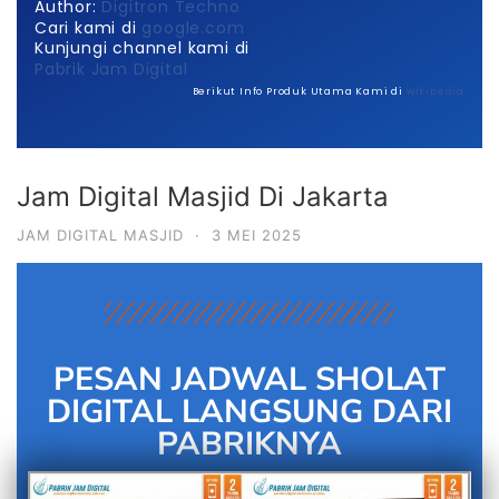
Author:
Digitron Techno
Cari kami di
google.com
Kunjungi channel kami di
Pabrik Jam Digital
Berikut Info Produk Utama Kami di
wikipedia
Jam Digital Masjid Di Jakarta
JAM DIGITAL MASJID
·
3 MEI 2025
PESAN JADWAL SHOLAT
DIGITAL LANGSUNG DARI
PABRIKNYA