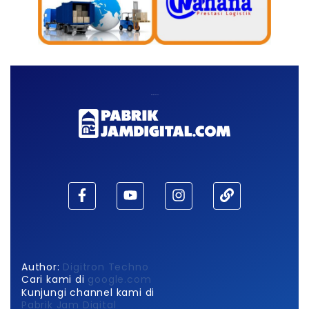
Maaf, waktu habis!
Author:
Digitron Techno
Cari kami di
google.com
Kunjungi channel kami di
Pabrik Jam Digital