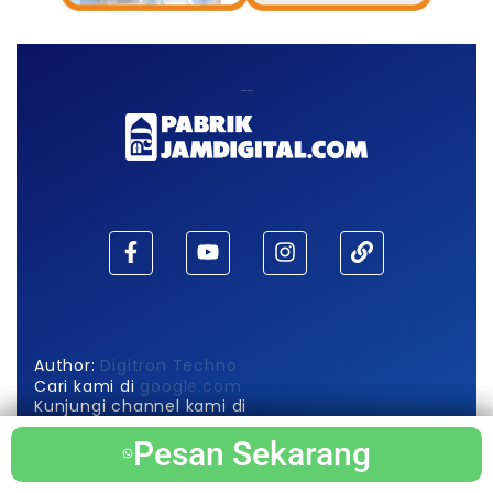
Maaf, waktu habis!
Author:
Digitron Techno
Cari kami di
google.com
Kunjungi channel kami di
Pabrik Jam Digital
Pesan Sekarang
Pesan Sekarang
Pesan Sekarang
Pesan Sekarang
Berikut Info Produk Utama Kami di
wikipedia