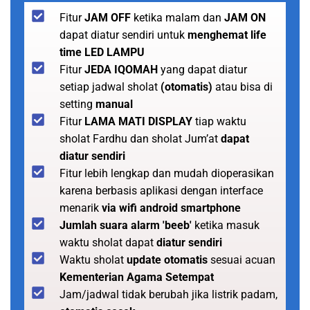
Fitur
JAM OFF
ketika malam dan
JAM ON
dapat diatur sendiri untuk
menghemat life
time LED LAMPU
Fitur
JEDA IQOMAH
yang dapat diatur
setiap jadwal sholat
(otomatis)
atau bisa di
setting
manual
Fitur
LAMA MATI DISPLAY
tiap waktu
sholat Fardhu dan sholat Jum’at
dapat
diatur sendiri
Fitur lebih lengkap dan mudah dioperasikan
karena berbasis aplikasi dengan interface
menarik
via wifi android smartphone
Jumlah suara alarm 'beeb'
ketika masuk
waktu sholat dapat
diatur sendiri
Waktu sholat
update otomatis
sesuai acuan
Kementerian Agama Setempat
Jam/jadwal tidak berubah jika listrik padam,