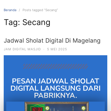
Beranda
Posts tagged “Secang”
Tag:
Secang
Jadwal Sholat Digital Di Magelang
JAM DIGITAL MASJID
·
5 MEI 2025
PESAN JADWAL SHOLAT
DIGITAL LANGSUNG DARI
PABRIKNYA.