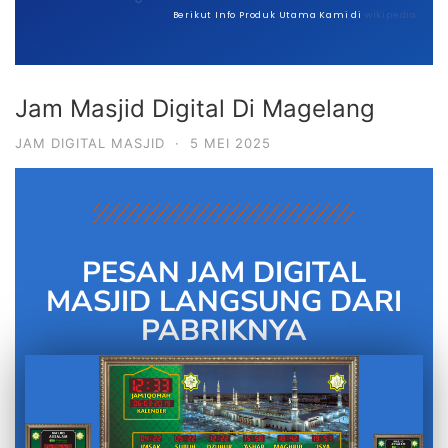
Berikut Info Produk Utama Kami di
wikipedia
Jam Masjid Digital Di Magelang
JAM DIGITAL MASJID
·
5 MEI 2025
PESAN JAM DIGITAL
MASJID LANGSUNG DARI
PABRIKNYA