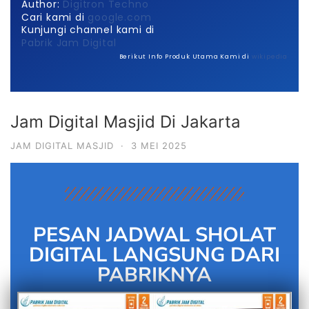
Author:
Digitron Techno
Cari kami di
google.com
Kunjungi channel kami di
Pabrik Jam Digital
Berikut Info Produk Utama Kami di
wikipedia
Jam Digital Masjid Di Jakarta
JAM DIGITAL MASJID
·
3 MEI 2025
PESAN JADWAL SHOLAT
DIGITAL LANGSUNG DARI
PABRIKNYA