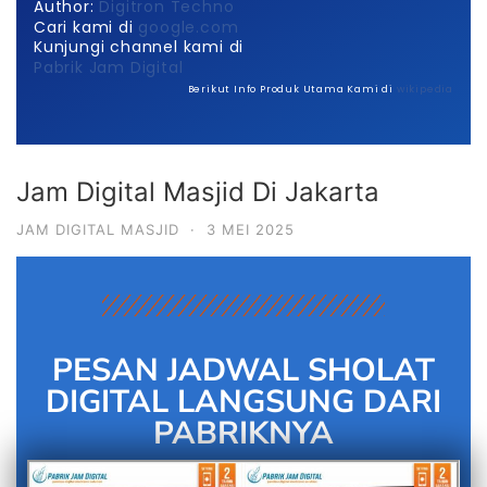
Author:
Digitron Techno
Cari kami di
google.com
Kunjungi channel kami di
Pabrik Jam Digital
Berikut Info Produk Utama Kami di
wikipedia
Jam Digital Masjid Di Jakarta
JAM DIGITAL MASJID
·
3 MEI 2025
PESAN JADWAL SHOLAT
DIGITAL LANGSUNG DARI
PABRIKNYA