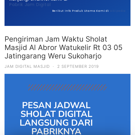
Pabrik Jam Digital
Berikut Info Produk Utama Kami di
wikipedia
Pengiriman Jam Waktu Sholat
Masjid Al Abror Watukelir Rt 03 05
Jatingarang Weru Sukoharjo
JAM DIGITAL MASJID
·
2 SEPTEMBER 2019
PESAN JADWAL
SHOLAT DIGITAL
LANGSUNG DARI
PABRIKNYA