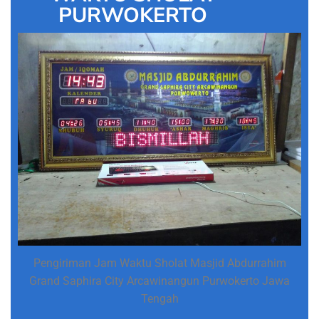
PURWOKERTO
Pengiriman Jam Waktu Sholat Masjid Abdurrahim
Grand Saphira City Arcawinangun Purwokerto Jawa
Tengah