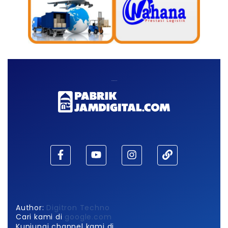
Maaf, waktu habis!
Author:
Digitron Techno
Cari kami di
google.com
Kunjungi channel kami di