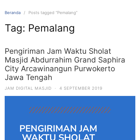
Beranda
Posts tagged “Pemalang”
Tag:
Pemalang
Pengiriman Jam Waktu Sholat
Masjid Abdurrahim Grand Saphira
City Arcawinangun Purwokerto
Jawa Tengah
JAM DIGITAL MASJID
·
4 SEPTEMBER 2019
PENGIRIMAN JAM
WAKTU SHOLAT