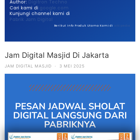
Author:
Digitron Techno
Cari kami di
google.com
Kunjungi channel kami di
Pabrik Jam Digital
Berikut Info Produk Utama Kami di
wikipedia
Jam Digital Masjid Di Jakarta
JAM DIGITAL MASJID
·
3 MEI 2025
PESAN JADWAL SHOLAT
DIGITAL LANGSUNG DARI
PABRIKNYA