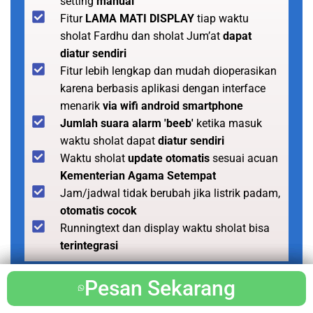
setting
manual
Fitur
LAMA MATI DISPLAY
tiap waktu
sholat Fardhu dan sholat Jum’at
dapat
diatur sendiri
Fitur lebih lengkap dan mudah dioperasikan
karena berbasis aplikasi dengan interface
menarik
via wifi android smartphone
Jumlah suara alarm 'beeb'
ketika masuk
waktu sholat dapat
diatur sendiri
Waktu sholat
update otomatis
sesuai acuan
Kementerian Agama Setempat
Jam/jadwal tidak berubah jika listrik padam,
otomatis cocok
Runningtext dan display waktu sholat bisa
terintegrasi
Pesan Sekarang
Pesan Sekarang
Pesan Sekarang
Pesan Sekarang