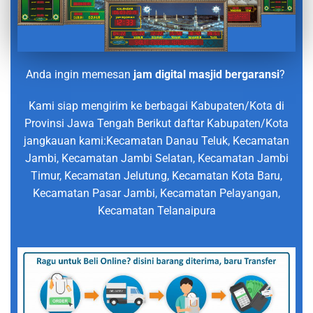
Anda ingin memesan
jam digital masjid bergaransi
?
Kami siap mengirim ke berbagai Kabupaten/Kota di
Provinsi Jawa Tengah Berikut daftar Kabupaten/Kota
jangkauan kami:Kecamatan Danau Teluk, Kecamatan
Jambi, Kecamatan Jambi Selatan, Kecamatan Jambi
Timur, Kecamatan Jelutung, Kecamatan Kota Baru,
Kecamatan Pasar Jambi, Kecamatan Pelayangan,
Kecamatan Telanaipura