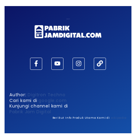
Maaf, waktu habis!
Author:
Digitron Techno
Cari kami di
google.com
Kunjungi channel kami di
Pabrik Jam Digital
Berikut Info Produk Utama Kami di
wikipedia