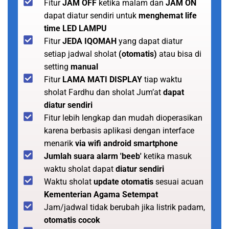
Fitur
JAM OFF
ketika malam dan
JAM ON
dapat diatur sendiri untuk
menghemat life
time LED LAMPU
Fitur
JEDA IQOMAH
yang dapat diatur
setiap jadwal sholat
(otomatis)
atau bisa di
setting
manual
Fitur
LAMA MATI DISPLAY
tiap waktu
sholat Fardhu dan sholat Jum’at
dapat
diatur sendiri
Fitur lebih lengkap dan mudah dioperasikan
karena berbasis aplikasi dengan interface
menarik
via wifi android smartphone
Jumlah suara alarm 'beeb'
ketika masuk
waktu sholat dapat
diatur sendiri
Waktu sholat
update otomatis
sesuai acuan
Kementerian Agama Setempat
Jam/jadwal tidak berubah jika listrik padam,
otomatis cocok