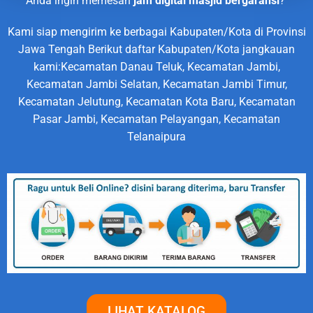
Anda ingin memesan
jam digital masjid bergaransi
?
Kami siap mengirim ke berbagai Kabupaten/Kota di Provinsi
Jawa Tengah Berikut daftar Kabupaten/Kota jangkauan
kami:Kecamatan Danau Teluk, Kecamatan Jambi,
Kecamatan Jambi Selatan, Kecamatan Jambi Timur,
Kecamatan Jelutung, Kecamatan Kota Baru, Kecamatan
Pasar Jambi, Kecamatan Pelayangan, Kecamatan
Telanaipura
LIHAT KATALOG