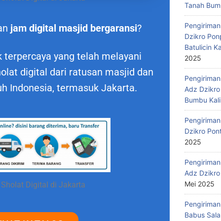
Tanah Bumb
Pengiriman
an
jam digital masjid bergaransi
?
Dzikro Pon
Batulicin 
 terpercaya yang telah melayani
2025
at digital dari ratusan masjid dan
Pengiriman
uh Indonesia, termasuk Jakarta.
Adz Dzikro
Bumbu Kali
Pengiriman
Dzikro Pon
2025
Pengiriman
Adz Dzikro
Mei 2025
Sholat Digital di Jakarta
Pengiriman
Babus Sala