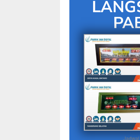
LANG
PA
Jadwal 