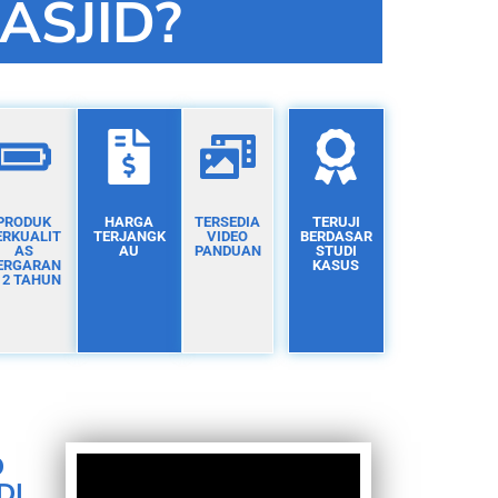
ASJID?
PRODUK
HARGA
TERSEDIA
TERUJI
ERKUALIT
TERJANGK
VIDEO
BERDASAR
AS
AU
PANDUAN
STUDI
ERGARAN
KASUS
I 2 TAHUN
D
DI