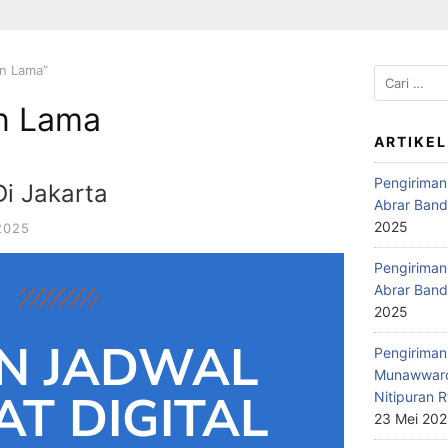
an Lama”
n Lama
ARTIKEL
Pengiriman
Di Jakarta
Abrar Band
2025
2025
Pengiriman 
Abrar Band
2025
N JADWAL
Pengiriman 
Munawwaro
T DIGITAL
Nitipuran R
23 Mei 20