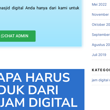
Mei 2022
asjid digital Anda hanya dari kami untuk
November 
Oktober 2
September
CHAT ADMIN
Agustus 2
Juli 2019
KATEGO
APA HARUS
jam digital
DUK DARI
 JAM DIGITAL