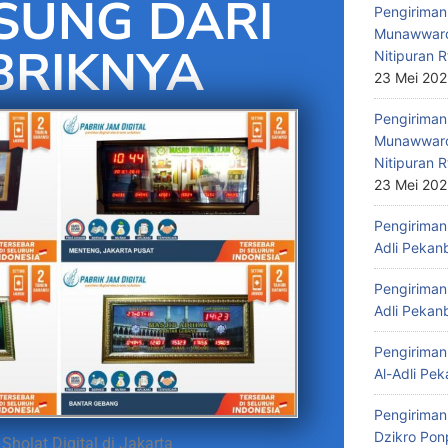
SUNG DARI
Pengiriman 
Munawwaro
BRIKNYA
Nitipuran R
23 Mei 20
Pengiriman
Munawwaro
Nitipuran R
23 Mei 20
Pengiriman 
Adli Pekan
Pengiriman 
Adli Pekan
Pengiriman 
Al-Adli Pek
Pengiriman
Dzikro Pon
Sholat Digital di Jakarta