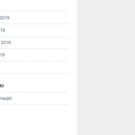
2019
019
 2019
019
RI
 masjid