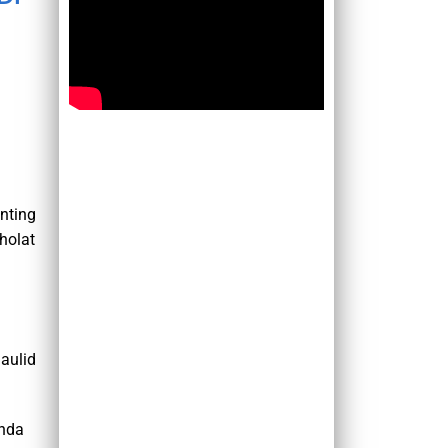
nting
holat
aulid
Anda