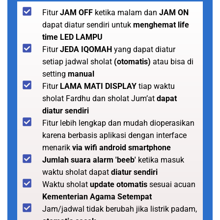
Fitur
JAM OFF
ketika malam dan
JAM ON
dapat diatur sendiri untuk
menghemat life
time LED LAMPU
Fitur
JEDA IQOMAH
yang dapat diatur
setiap jadwal sholat
(otomatis)
atau bisa di
setting
manual
Fitur
LAMA MATI DISPLAY
tiap waktu
sholat Fardhu dan sholat Jum’at
dapat
diatur sendiri
Fitur lebih lengkap dan mudah dioperasikan
karena berbasis aplikasi dengan interface
menarik
via wifi android smartphone
Jumlah suara alarm 'beeb'
ketika masuk
waktu sholat dapat
diatur sendiri
Waktu sholat
update otomatis
sesuai acuan
Kementerian Agama Setempat
Jam/jadwal tidak berubah jika listrik padam,