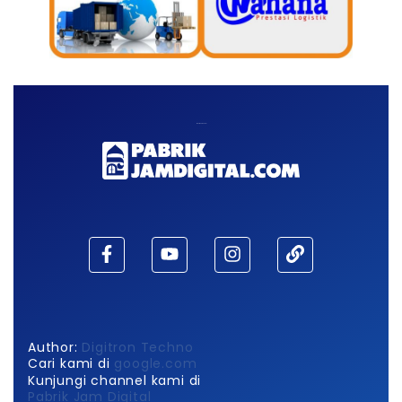
Maaf, waktu habis!
Author:
Digitron Techno
Cari kami di
google.com
Kunjungi channel kami di
Pabrik Jam Digital