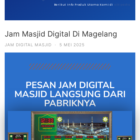
Berikut Info Produk Utama Kami di
wikipedia
Jam Masjid Digital Di Magelang
JAM DIGITAL MASJID
·
5 MEI 2025
PESAN JAM DIGITAL
MASJID LANGSUNG DARI
PABRIKNYA