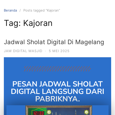
Beranda
Posts tagged “Kajoran”
Tag:
Kajoran
Jadwal Sholat Digital Di Magelang
JAM DIGITAL MASJID
·
5 MEI 2025
PESAN JADWAL SHOLAT
DIGITAL LANGSUNG DARI
PABRIKNYA.