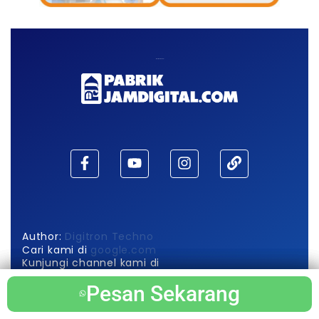
Maaf, waktu habis!
Author:
Digitron Techno
Cari kami di
google.com
Kunjungi channel kami di
Pabrik Jam Digital
Pesan Sekarang
Pesan Sekarang
Pesan Sekarang
Pesan Sekarang
Berikut Info Produk Utama Kami di
wikipedia