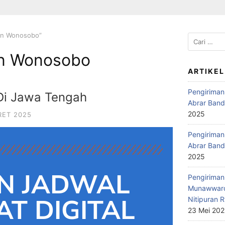
en Wonosobo”
n Wonosobo
ARTIKEL
Pengiriman
 Di Jawa Tengah
Abrar Band
2025
RET 2025
Pengiriman 
Abrar Band
2025
N JADWAL
Pengiriman 
Munawwaro
T DIGITAL
Nitipuran R
23 Mei 20