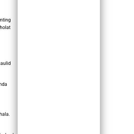
nting
holat
aulid
Anda
hala.