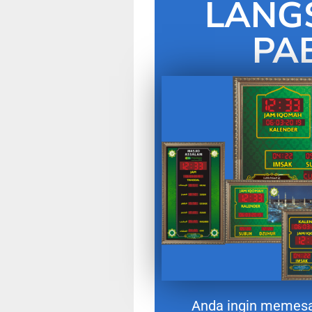
LANG
PA
Anda ingin memes