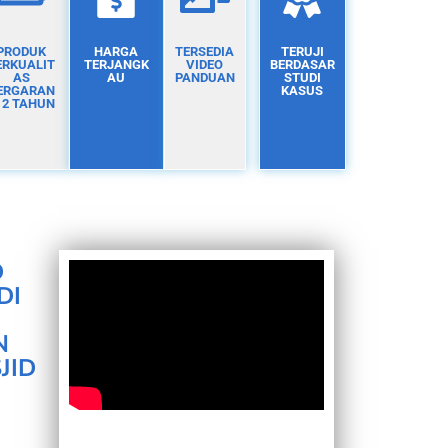
PRODUK
HARGA
TERSEDIA
TERUJI
ERKUALIT
TERJANGK
VIDEO
BERDASAR
AS
AU
PANDUAN
STUDI
ERGARAN
KASUS
I 2 TAHUN
D
DI
N
JID