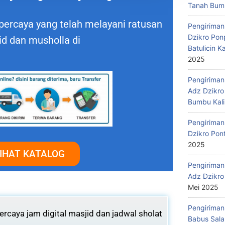
Tanah Bumb
percaya yang telah melayani ratusan
Pengiriman
Dzikro Pon
id dan musholla di
Batulicin 
2025
Pengiriman
Adz Dzikro
Bumbu Kali
Pengiriman
Dzikro Pon
2025
IHAT KATALOG
Pengiriman
Adz Dzikro
Mei 2025
Pengiriman
rcaya jam digital masjid dan jadwal sholat
Babus Sala