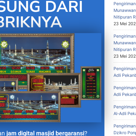
SUNG DARI
Pengiriman 
Munawwaro
BRIKNYA
Nitipuran R
23 Mei 20
Pengiriman
Munawwaro
Nitipuran R
23 Mei 20
Pengiriman 
Adli Pekan
Pengiriman 
Adli Pekan
Pengiriman 
Al-Adli Pek
Pengiriman
an
jam digital masjid bergaransi
?
Dzikro Pon