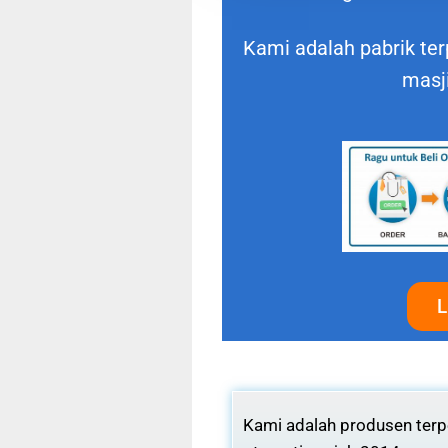
Kami adalah pabrik ter
masj
L
Kami adalah produsen terpe