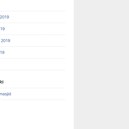
2019
019
 2019
019
RI
 masjid