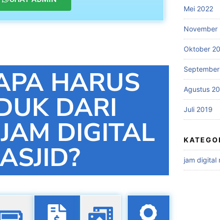
Mei 2022
November 
Oktober 2
September
APA HARUS
Agustus 2
DUK DARI
Juli 2019
 JAM DIGITAL
KATEGO
ASJID?
jam digital