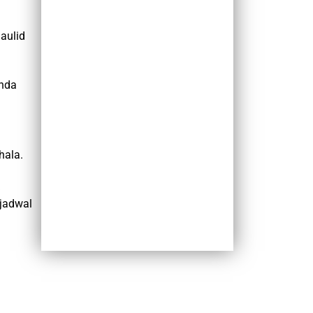
aulid
Anda
hala.
jadwal