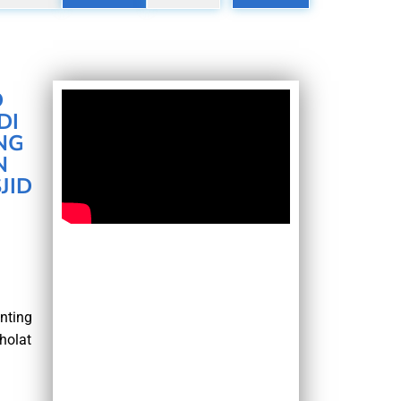
D
DI
NG
N
JID
nting
holat