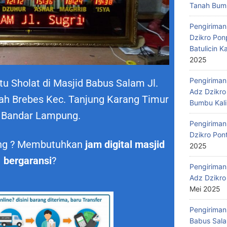
Tanah Bumb
Pengiriman
Dzikro Pon
Batulicin 
2025
Pengiriman
 Sholat di Masjid Babus Salam Jl.
Adz Dzikro
ah Brebes Kec. Tanjung Karang Timur
Bumbu Kali
 Bandar Lampung.
Pengiriman
Dzikro Pon
ung ? Membutuhkan
jam digital masjid
2025
bergaransi
?
Pengiriman
Adz Dzikro
Mei 2025
Pengiriman
Babus Sala