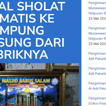
AL SHOLAT
Pengiriman 
Munawwaro
MATIS KE
Nitipuran R
23 Mei 20
AMPUNG
Pengiriman
Munawwaro
SUNG DARI
Nitipuran R
23 Mei 20
BRIKNYA
Pengiriman 
Adli Pekan
Pengiriman 
Adli Pekan
Pengiriman 
Al-Adli Pek
Pengiriman
Dzikro Pon