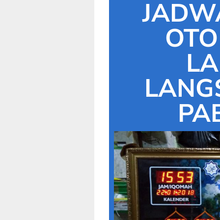
JADW
OTO
L
LANG
PA