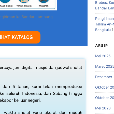
Brebes, Ke
Bandar La
ngiriman ke Bandar Lampung
Pengiriman
Taklim An-
Bengkulu
1
IHAT KATALOG
ARSIP
Mei 2025
Maret 202
rcaya jam digital masjid dan jadwal sholat
Desember 
 dari 5 tahun, kami telah memproduksi
Oktober 2
 ke seluruh Indonesia, dari Sabang hingga
Oktober 2
ekspor ke luar negeri.
Mei 2023
am waktu sholat yang akurat dan mudah