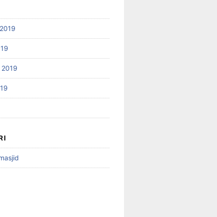
2019
019
 2019
019
RI
 masjid