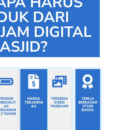
APA HARUS
DUK DARI
 JAM DIGITAL
ASJID?
PRODUK
HARGA
TERSEDIA
TERUJI
ERKUALIT
TERJANGK
VIDEO
BERDASAR
AS
AU
PANDUAN
STUDI
ERGARAN
KASUS
I 2 TAHUN