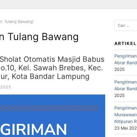
en Tulang Bawang”
n Tulang Bawang
ARTIKEL
Pengiriman
Sholat Otomatis Masjid Babus
Abrar Band
o.10, Kel. Sawah Brebes, Kec.
2025
mur, Kota Bandar Lampung
Pengiriman 
 2025
Abrar Band
2025
Pengiriman 
Munawwaro
Nitipuran R
GIRIMAN
23 Mei 20