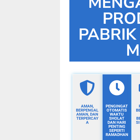
MENG
PRO
PABRIK
M
AMAN,
PENGINGAT
BERPENGAL
OTOMATIS
B
AMAN, DAN
WAKTU
TERPERCAY
SHOLAT
B
A
DAN HARI
S
PENTING
SEPERTI
RAMADHAN