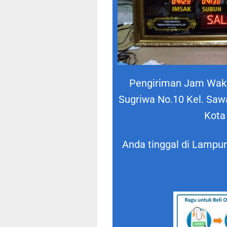
Pengiriman Jam Waktu
Sugriwa No.10 Kel. Saw
Kota
Anda tinggal di Lamp