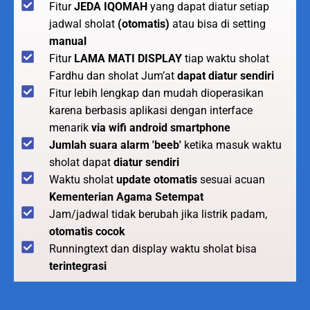
Fitur
JEDA IQOMAH
yang dapat diatur setiap
jadwal sholat
(otomatis)
atau bisa di setting
manual
Fitur
LAMA MATI DISPLAY
tiap waktu sholat
Fardhu dan sholat Jum’at
dapat diatur sendiri
Fitur lebih lengkap dan mudah dioperasikan
karena berbasis aplikasi dengan interface
menarik
via wifi android smartphone
Jumlah suara alarm 'beeb'
ketika masuk waktu
sholat dapat
diatur sendiri
Waktu sholat
update otomatis
sesuai acuan
Kementerian Agama Setempat
Jam/jadwal tidak berubah jika listrik padam,
otomatis cocok
Runningtext dan display waktu sholat bisa
terintegrasi