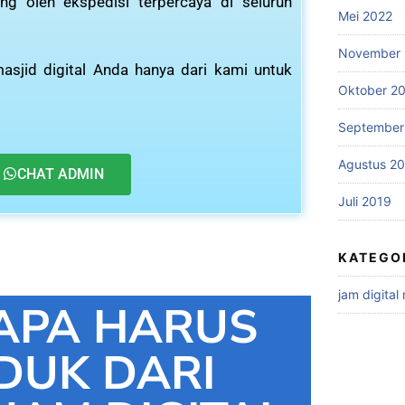
ng oleh ekspedisi terpercaya di seluruh
Mei 2022
November 
asjid digital Anda hanya dari kami untuk
Oktober 2
September
Agustus 2
CHAT ADMIN
Juli 2019
KATEGO
jam digital
APA HARUS
DUK DARI