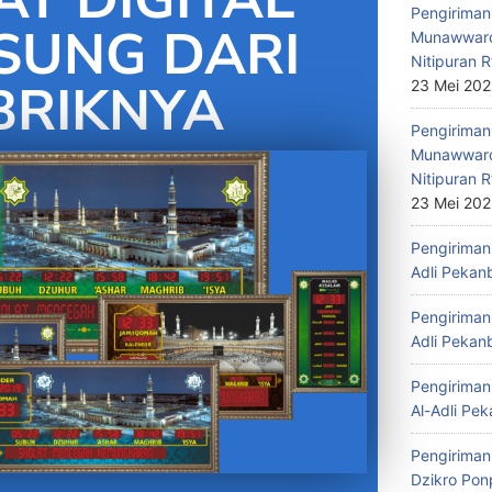
Pengiriman 
SUNG DARI
Munawwaro
Nitipuran R
BRIKNYA
23 Mei 20
Pengiriman
Munawwaro
Nitipuran R
23 Mei 20
Pengiriman 
Adli Pekan
Pengiriman 
Adli Pekan
Pengiriman 
Al-Adli Pek
Pengiriman
Dzikro Pon