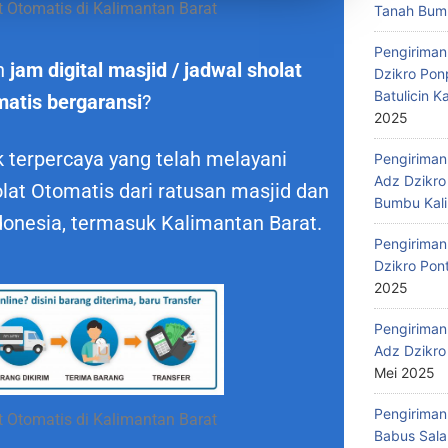
 Otomatis di Kalimantan Barat
Tanah Bumb
Pengiriman
n
jam digital masjid / jadwal sholat
Dzikro Pon
Batulicin 
matis bergaransi
?
2025
 terpercaya yang telah melayani
Pengiriman
Adz Dzikro
at Otomatis dari ratusan masjid dan
Bumbu Kali
donesia, termasuk Kalimantan Barat.
Pengiriman
Dzikro Pon
2025
Pengiriman
Adz Dzikro
Mei 2025
Pengiriman
 Otomatis di Kalimantan Barat
Babus Sala