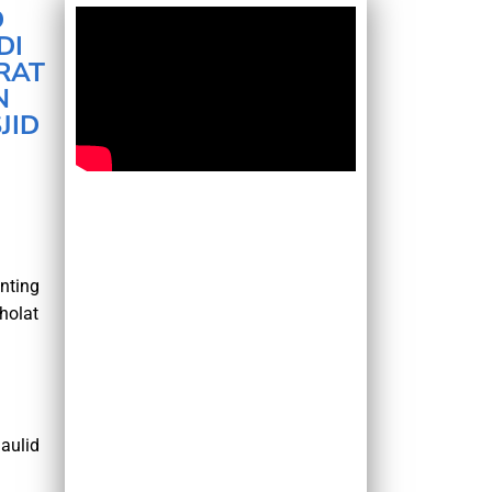
D
DI
RAT
N
JID
nting
holat
aulid