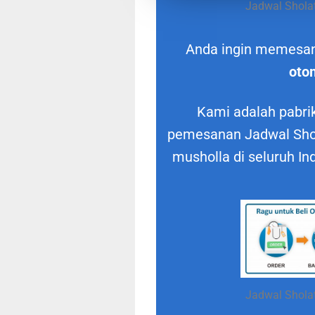
Jadwal Sholat
Anda ingin memesa
oto
Kami adalah pabrik
pemesanan Jadwal Shol
musholla di seluruh In
Jadwal Sholat