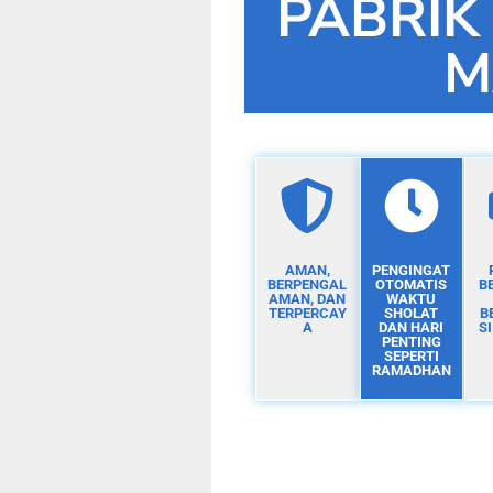
PABRIK
M
AMAN,
PENGINGAT
BERPENGAL
OTOMATIS
B
AMAN, DAN
WAKTU
TERPERCAY
SHOLAT
B
A
DAN HARI
S
PENTING
SEPERTI
RAMADHAN