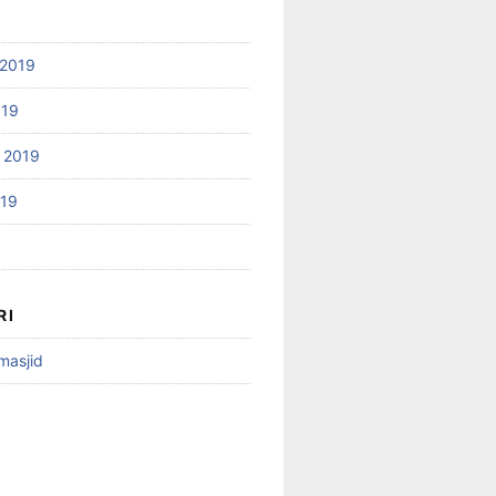
2019
019
 2019
019
RI
 masjid