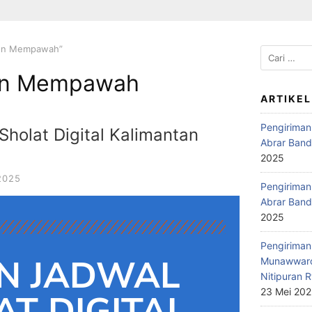
ten Mempawah”
en Mempawah
ARTIKEL
Pengiriman
holat Digital Kalimantan
Abrar Band
2025
2025
Pengiriman 
Abrar Band
2025
Pengiriman 
N JADWAL
Munawwaro
Nitipuran R
23 Mei 20
T DIGITAL