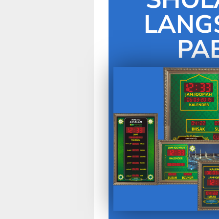
LANG
PA