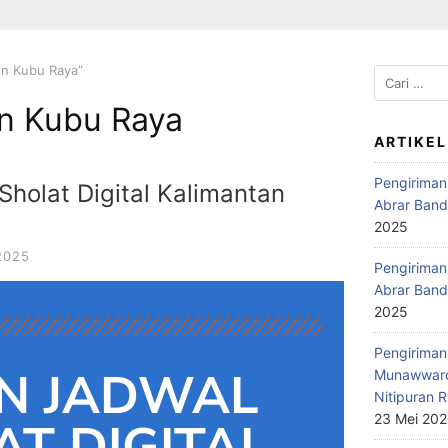
en Kubu Raya”
n Kubu Raya
ARTIKEL
Pengiriman
holat Digital Kalimantan
Abrar Band
2025
2025
Pengiriman 
Abrar Band
2025
Pengiriman 
N JADWAL
Munawwaro
Nitipuran R
23 Mei 20
T DIGITAL