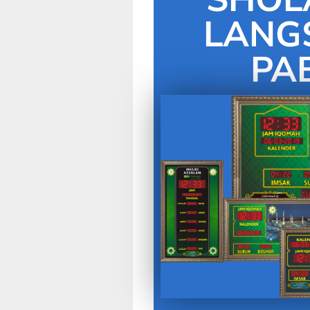
LANG
PA