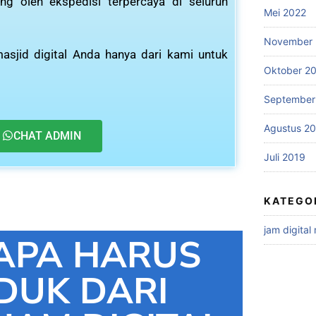
ng oleh ekspedisi terpercaya di seluruh
Mei 2022
November 
asjid digital Anda hanya dari kami untuk
Oktober 2
September
Agustus 2
CHAT ADMIN
Juli 2019
KATEGO
jam digital
APA HARUS
DUK DARI