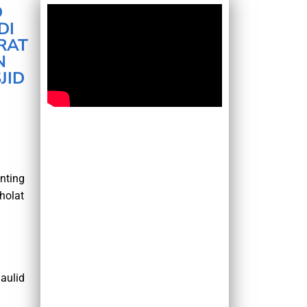
D
DI
RAT
N
JID
nting
holat
aulid