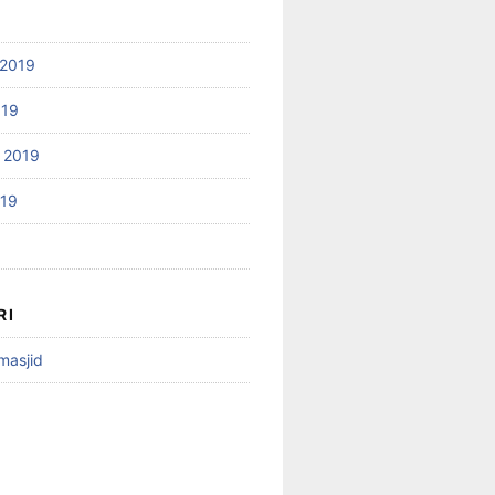
2019
019
 2019
019
RI
 masjid