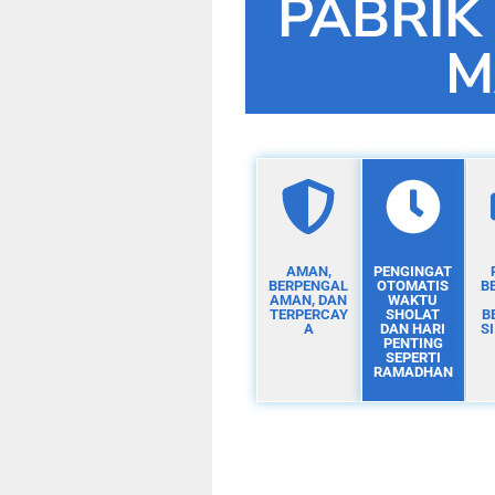
PABRIK
M
AMAN,
PENGINGAT
BERPENGAL
OTOMATIS
B
AMAN, DAN
WAKTU
TERPERCAY
SHOLAT
B
A
DAN HARI
S
PENTING
SEPERTI
RAMADHAN