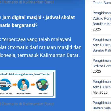
 Otomatis di Kalimantan Barat
Tanah Bumb
Pengiriman
n
jam digital masjid / jadwal sholat
Dzikro Pon
Batulicin 
matis bergaransi
?
2025
 terpercaya yang telah melayani
Pengiriman
Adz Dzikro
at Otomatis dari ratusan masjid dan
Bumbu Kali
donesia, termasuk Kalimantan Barat.
Pengiriman
Dzikro Pon
2025
Pengiriman
Adz Dzikro
Mei 2025
Pengiriman
 Otomatis di Kalimantan Barat
Babus Sala