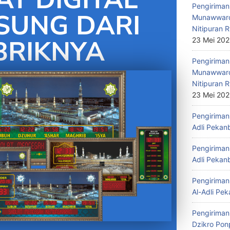
Pengiriman 
SUNG DARI
Munawwaro
Nitipuran R
BRIKNYA
23 Mei 20
Pengiriman
Munawwaro
Nitipuran R
23 Mei 20
Pengiriman 
Adli Pekan
Pengiriman 
Adli Pekan
Pengiriman 
Al-Adli Pek
Pengiriman
Dzikro Pon