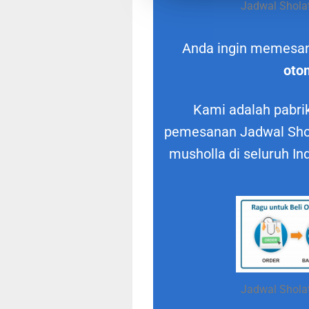
Jadwal Sholat
Anda ingin memesa
oto
Kami adalah pabrik
pemesanan Jadwal Shol
musholla di seluruh In
Jadwal Sholat