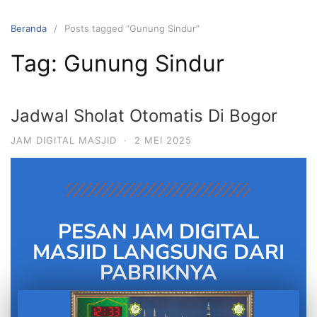
Beranda
Posts tagged “Gunung Sindur”
Tag:
Gunung Sindur
Jadwal Sholat Otomatis Di Bogor
JAM DIGITAL MASJID
·
2 MEI 2025
PESAN JAM DIGITAL
MASJID LANGSUNG DARI
PABRIKNYA