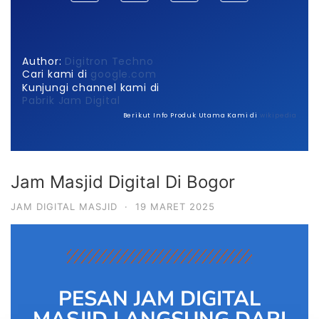
Author:
Digitron Techno
Cari kami di
google.com
Kunjungi channel kami di
Pabrik Jam Digital
Berikut Info Produk Utama Kami di
wikipedia
Jam Masjid Digital Di Bogor
JAM DIGITAL MASJID
·
19 MARET 2025
PESAN JAM DIGITAL