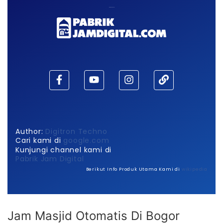
Maaf, waktu habis!
Author:
Digitron Techno
Cari kami di
google.com
Kunjungi channel kami di
Pabrik Jam Digital
Berikut Info Produk Utama Kami di
wikipedia
Jam Masjid Otomatis Di Bogor