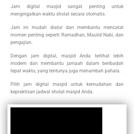
Jam digital masjid sangat penting untuk
mengingatkan waktu sholat secara otomatis.
Jam ini mudah diatur dan membantu mencatat
momen penting seperti Ramadhan, Maulid Nabi, dan
pengajian.
Dengan jam digital, masjid Anda terlihat lebih
modern dan membantu jamaah dalam beribadah
tepat waktu, yang tentunya juga menambah pahala.
Pilih jam digital masjid untuk kemudahan dan
kepraktisan jadwal sholat masjid Anda.