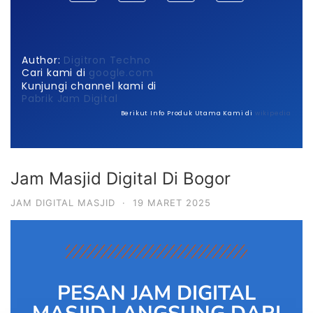
Author:
Digitron Techno
Cari kami di
google.com
Kunjungi channel kami di
Pabrik Jam Digital
Berikut Info Produk Utama Kami di
wikipedia
Jam Masjid Digital Di Bogor
JAM DIGITAL MASJID
·
19 MARET 2025
PESAN JAM DIGITAL