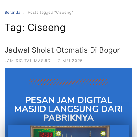
Beranda
Posts tagged “Ciseeng”
Tag:
Ciseeng
Jadwal Sholat Otomatis Di Bogor
JAM DIGITAL MASJID
·
2 MEI 2025
PESAN JAM DIGITAL
MASJID LANGSUNG DARI
PABRIKNYA