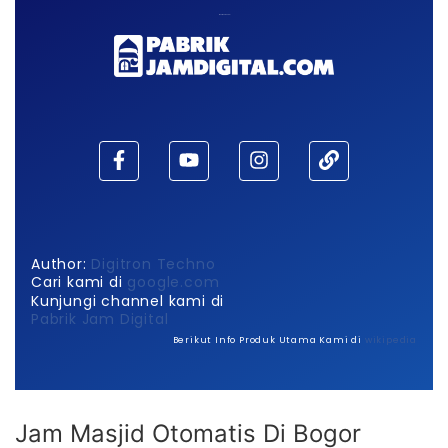
Maaf, waktu habis!
Author:
Digitron Techno
Cari kami di
google.com
Kunjungi channel kami di
Pabrik Jam Digital
Berikut Info Produk Utama Kami di
wikipedia
Jam Masjid Otomatis Di Bogor