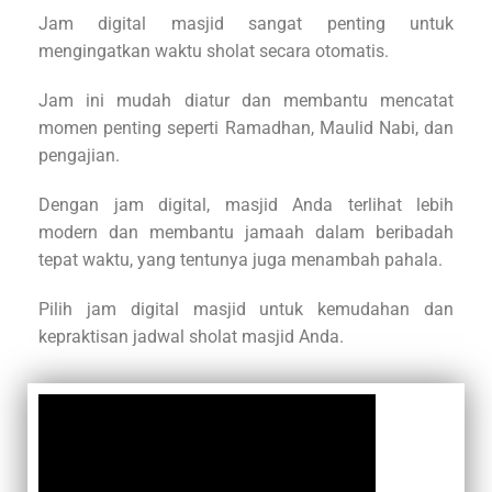
Jam digital masjid sangat penting untuk
mengingatkan waktu sholat secara otomatis.
Jam ini mudah diatur dan membantu mencatat
momen penting seperti Ramadhan, Maulid Nabi, dan
pengajian.
Dengan jam digital, masjid Anda terlihat lebih
modern dan membantu jamaah dalam beribadah
tepat waktu, yang tentunya juga menambah pahala.
Pilih jam digital masjid untuk kemudahan dan
kepraktisan jadwal sholat masjid Anda.