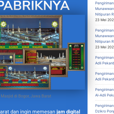
PABRIKNYA
Pengiriman 
Munawwaro
Nitipuran R
23 Mei 20
Pengiriman
Munawwaro
Nitipuran R
23 Mei 20
Pengiriman 
Adli Pekan
Pengiriman 
Adli Pekan
Pengiriman 
Al-Adli Pek
 Masjid di Bogor, Jawa Barat
Pengiriman
Barat dan ingin memesan
jam digital
Dzikro Pon