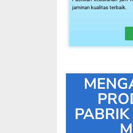
jaminan kualitas terbaik.
MENG
PRO
PABRIK
M