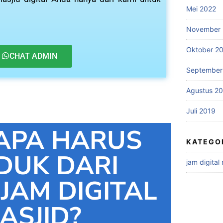
Mei 2022
November 
Oktober 2
CHAT ADMIN
September
Agustus 2
Juli 2019
APA HARUS
KATEGO
DUK DARI
jam digital
 JAM DIGITAL
ASJID?