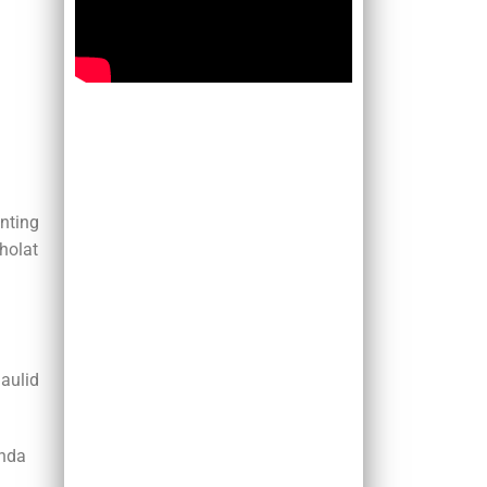
nting
holat
aulid
Anda