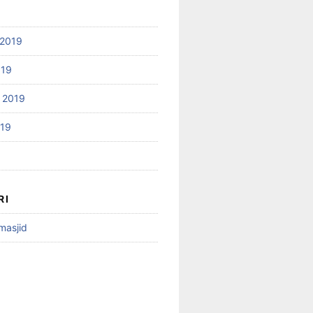
2019
019
 2019
019
RI
 masjid