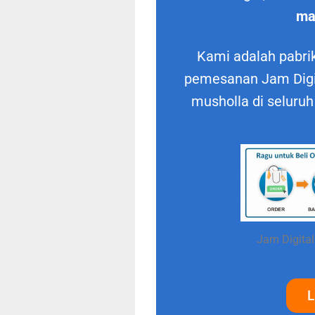
ma
Kami adalah pabrik
pemesanan Jam Digit
musholla di seluruh
Jam Digital
L