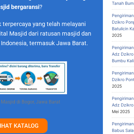
Tanah Bumb
sjid bergaransi
?
Pengiriman
Dzikro Pon
 terpercaya yang telah melayani
Batulicin 
al Masjid dari ratusan masjid dan
2025
 Indonesia, termasuk Jawa Barat.
Pengiriman
Adz Dzikro
Bumbu Kali
Pengiriman
Dzikro Pon
2025
Pengiriman
 Masjid di Bogor, Jawa Barat
Adz Dzikro
Mei 2025
Pengiriman
IHAT KATALOG
Babus Sala