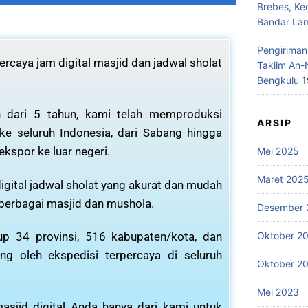
Brebes, Ke
Bandar La
Pengiriman
rcaya jam digital masjid dan jadwal sholat
Taklim An-
Bengkulu
1
 dari 5 tahun, kami telah memproduksi
ARSIP
 ke seluruh Indonesia, dari Sabang hingga
ekspor ke luar negeri.
Mei 2025
Maret 202
igital jadwal sholat yang akurat dan mudah
 berbagai masjid dan mushola.
Desember 
p 34 provinsi, 516 kabupaten/kota, dan
Oktober 2
ng oleh ekspedisi terpercaya di seluruh
Oktober 2
Mei 2023
asjid digital Anda hanya dari kami untuk