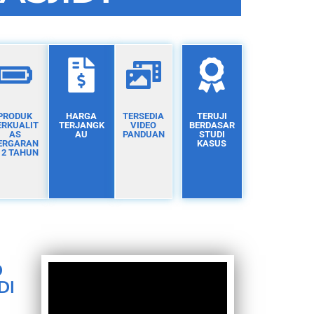
PRODUK
HARGA
TERSEDIA
TERUJI
ERKUALIT
TERJANGK
VIDEO
BERDASAR
AS
AU
PANDUAN
STUDI
ERGARAN
KASUS
I 2 TAHUN
D
DI