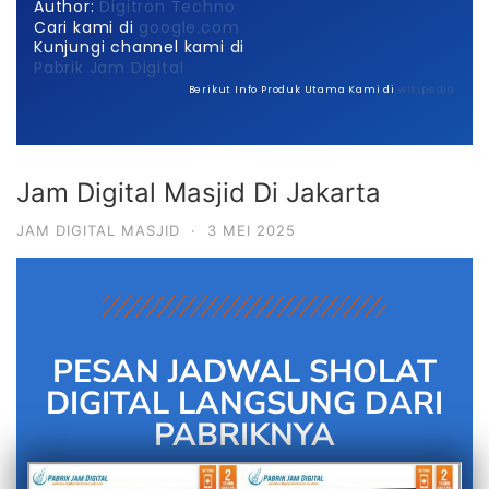
Author:
Digitron Techno
Cari kami di
google.com
Kunjungi channel kami di
Pabrik Jam Digital
Berikut Info Produk Utama Kami di
wikipedia
Jam Digital Masjid Di Jakarta
JAM DIGITAL MASJID
·
3 MEI 2025
PESAN JADWAL SHOLAT
DIGITAL LANGSUNG DARI
PABRIKNYA