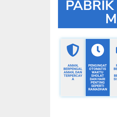
PABRIK
M
AMAN,
PENGINGAT
BERPENGAL
OTOMATIS
B
AMAN, DAN
WAKTU
TERPERCAY
SHOLAT
B
A
DAN HARI
S
PENTING
SEPERTI
RAMADHAN