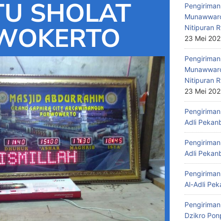
U SHOLAT
Pengiriman 
Munawwaro
WOKERTO
Nitipuran R
23 Mei 20
Pengiriman
Munawwaro
Nitipuran R
23 Mei 20
Pengiriman 
Adli Pekan
Pengiriman 
Adli Pekan
Pengiriman 
Al-Adli Pek
Pengiriman
Dzikro Pon