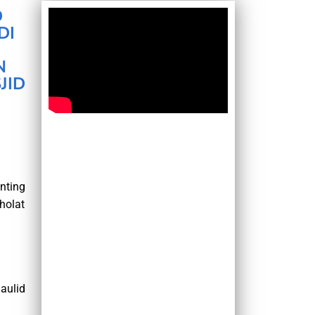
D
DI
N
JID
nting
holat
aulid