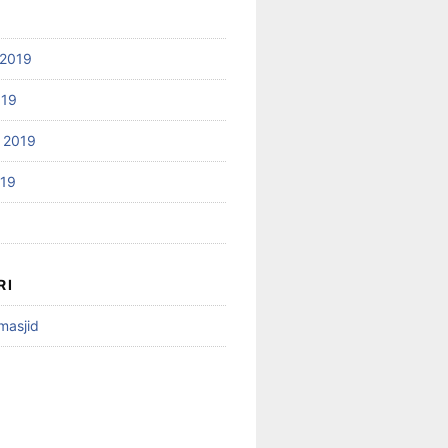
2019
019
 2019
019
RI
 masjid