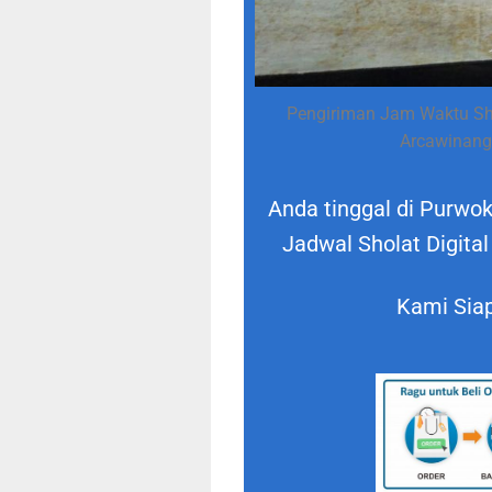
Pengiriman Jam Waktu Sho
Arcawinang
Anda tinggal di Purw
Jadwal Sholat Digital
Kami Siap