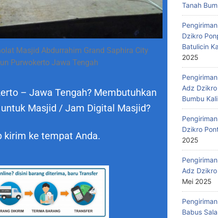
Tanah Bumb
Pengiriman
Dzikro Pon
Batulicin 
lat Masjid Abdurrahim Grand Saphira City
2025
un Purwokerto Jawa Tengah
Pengiriman
Adz Dzikro
okerto – Jawa Tengah? Membutuhkan
Bumbu Kali
 untuk Masjid / Jam Digital Masjid?
Pengiriman
Dzikro Pon
 kirim ke tempat Anda.
2025
Pengiriman
Adz Dzikro
Mei 2025
Pengiriman
Babus Sala