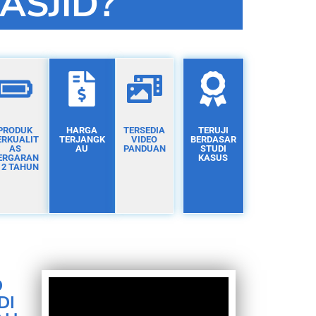
ASJID?
PRODUK
HARGA
TERSEDIA
TERUJI
ERKUALIT
TERJANGK
VIDEO
BERDASAR
AS
AU
PANDUAN
STUDI
ERGARAN
KASUS
I 2 TAHUN
D
DI