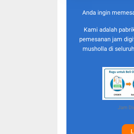
Anda ingin memes
Kami adalah pabrik
pemesanan jam digit
musholla di seluru
Jam Dig
L