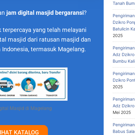
Tanah Bumb
an
jam digital masjid bergaransi
?
Pengiriman
Dzikro Pon
Batulicin 
 terpercaya yang telah melayani
2025
al masjid dari ratusan masjid dan
Pengiriman
h Indonesia, termasuk Magelang.
Adz Dzikro
Bumbu Kali
Pengiriman
Dzikro Pon
2025
Pengiriman
Adz Dzikro
ital Masjid di Magelang
Mei 2025
Pengiriman
Babus Sala
IHAT KATALOG