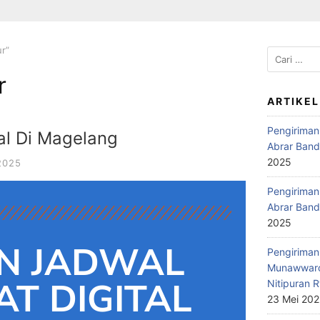
r”
r
ARTIKEL
Pengiriman
al Di Magelang
Abrar Band
2025
2025
Pengiriman 
Abrar Band
2025
N JADWAL
Pengiriman 
Munawwaro
T DIGITAL
Nitipuran R
23 Mei 20