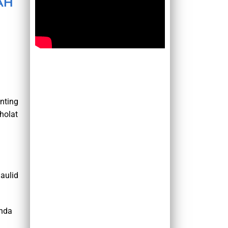
AH
nting
holat
aulid
Anda