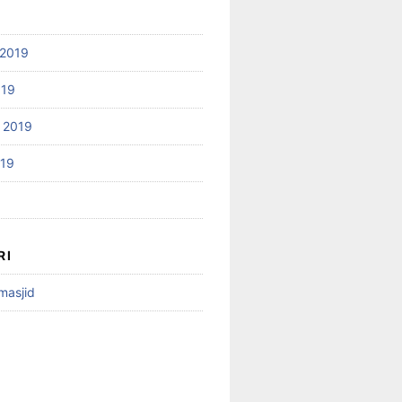
2019
019
 2019
019
RI
 masjid