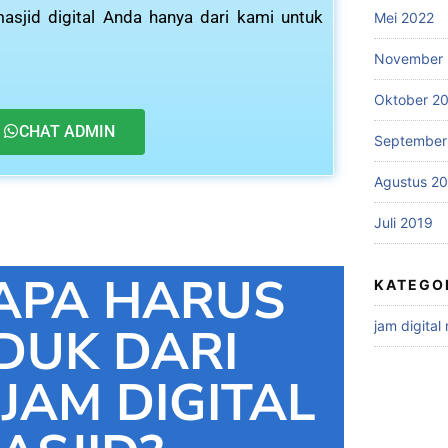
asjid digital Anda hanya dari kami untuk
Mei 2022
November 
Oktober 2
CHAT ADMIN
September
Agustus 2
Juli 2019
APA HARUS
KATEGO
jam digital
DUK DARI
 JAM DIGITAL