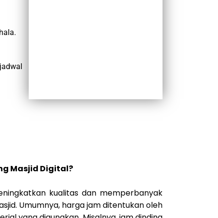
hala.
jadwal
g Masjid Digital?
meningkatkan kualitas dan memperbanyak
masjid. Umumnya, harga jam ditentukan oleh
rial yang digunakan. Misalnya, jam dinding