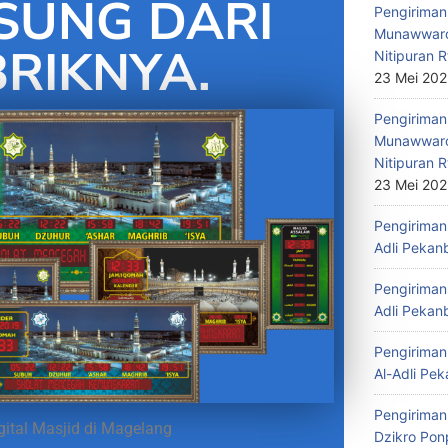
SUNG DARI
Pengiriman 
Munawwaro
RIKNYA.
Nitipuran R
23 Mei 20
Pengiriman
Munawwaro
Nitipuran R
23 Mei 20
Pengiriman 
Adli Pekan
Pengiriman 
Adli Pekan
Pengiriman 
Al-Adli Pek
Pengiriman
ital Masjid di Magelang
Dzikro Pon