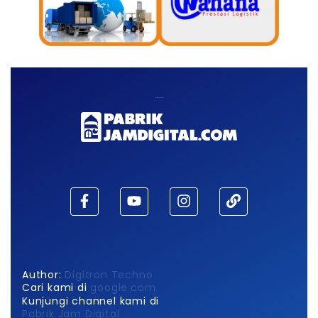
Maaf, waktu habis!
Author:
Digitron Techno
Cari kami di
google.com
Kunjungi channel kami di
Pabrik Jam Digital