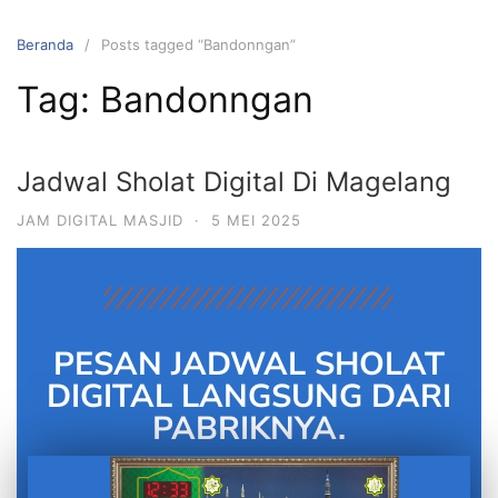
Beranda
Posts tagged “Bandonngan”
Tag:
Bandonngan
Jadwal Sholat Digital Di Magelang
JAM DIGITAL MASJID
·
5 MEI 2025
PESAN JADWAL SHOLAT
DIGITAL LANGSUNG DARI
PABRIKNYA.