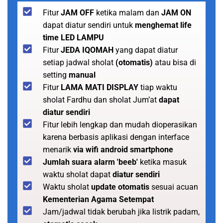
Fitur
JAM OFF
ketika malam dan
JAM ON
dapat diatur sendiri untuk
menghemat life
time LED LAMPU
Fitur
JEDA IQOMAH
yang dapat diatur
setiap jadwal sholat
(otomatis)
atau bisa di
setting
manual
Fitur
LAMA MATI DISPLAY
tiap waktu
sholat Fardhu dan sholat Jum’at
dapat
diatur sendiri
Fitur lebih lengkap dan mudah dioperasikan
karena berbasis aplikasi dengan interface
menarik
via wifi android smartphone
Jumlah suara alarm 'beeb'
ketika masuk
waktu sholat dapat
diatur sendiri
Waktu sholat
update otomatis
sesuai acuan
Kementerian Agama Setempat
Jam/jadwal tidak berubah jika listrik padam,