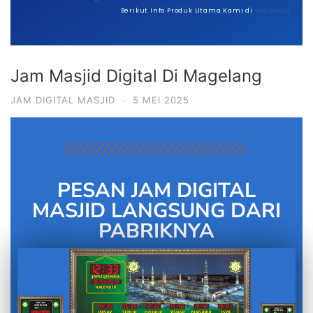
Berikut Info Produk Utama Kami di
wikipedia
Jam Masjid Digital Di Magelang
JAM DIGITAL MASJID
·
5 MEI 2025
PESAN JAM DIGITAL
MASJID LANGSUNG DARI
PABRIKNYA