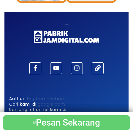
Maaf, waktu habis!
Author:
Digitron Techno
Cari kami di
google.com
Kunjungi channel kami di
Pabrik Jam Digital
Pesan Sekarang
Pesan Sekarang
Pesan Sekarang
Pesan Sekarang
Berikut Info Produk Utama Kami di
wikipedia