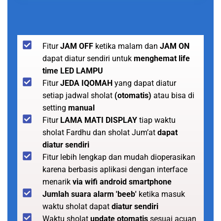
Fitur
JAM OFF
ketika malam dan
JAM ON
dapat diatur sendiri untuk
menghemat life
time LED LAMPU
Fitur
JEDA IQOMAH
yang dapat diatur
setiap jadwal sholat
(otomatis)
atau bisa di
setting
manual
Fitur
LAMA MATI DISPLAY
tiap waktu
sholat Fardhu dan sholat Jum’at
dapat
diatur sendiri
Fitur lebih lengkap dan mudah dioperasikan
karena berbasis aplikasi dengan interface
menarik
via wifi android smartphone
Jumlah suara alarm 'beeb'
ketika masuk
waktu sholat dapat
diatur sendiri
Waktu sholat
update otomatis
sesuai acuan