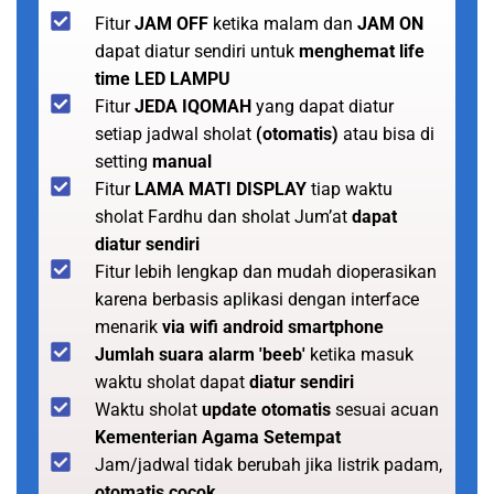
Fitur
JAM OFF
ketika malam dan
JAM ON
dapat diatur sendiri untuk
menghemat life
time LED LAMPU
Fitur
JEDA IQOMAH
yang dapat diatur
setiap jadwal sholat
(otomatis)
atau bisa di
setting
manual
Fitur
LAMA MATI DISPLAY
tiap waktu
sholat Fardhu dan sholat Jum’at
dapat
diatur sendiri
Fitur lebih lengkap dan mudah dioperasikan
karena berbasis aplikasi dengan interface
menarik
via wifi android smartphone
Jumlah suara alarm 'beeb'
ketika masuk
waktu sholat dapat
diatur sendiri
Waktu sholat
update otomatis
sesuai acuan
Kementerian Agama Setempat
Jam/jadwal tidak berubah jika listrik padam,
otomatis cocok