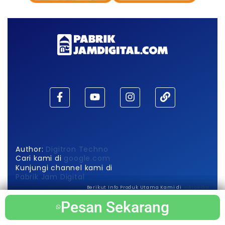
Author:
Digitron Techno
Cari kami di
google.com
Kunjungi channel kami di
Pabrik Jam Digital
Berikut Info Produk Utama Kami di
wikipedia
Pesan Sekarang
Pesan Sekarang
Pesan Sekarang
Pesan Sekarang
Pesan Sekarang