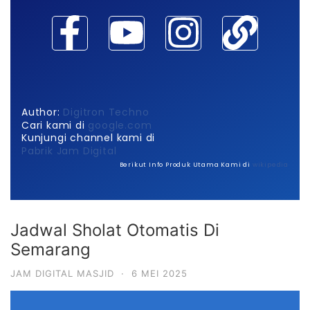
Author:
Digitron Techno
Cari kami di
google.com
Kunjungi channel kami di
Pabrik Jam Digital
Berikut Info Produk Utama Kami di
wikipedia
Jadwal Sholat Otomatis Di
Semarang
JAM DIGITAL MASJID
·
6 MEI 2025