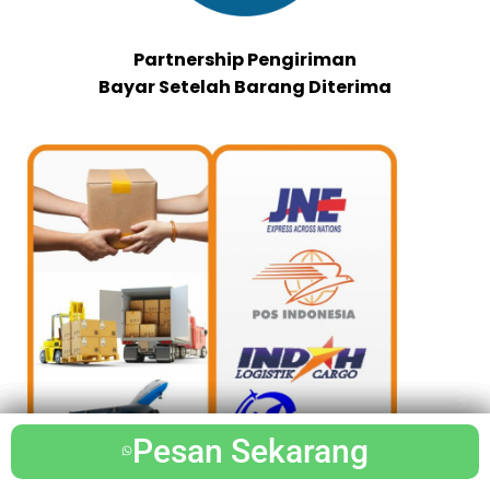
Partnership Pengiriman
Bayar Setelah Barang Diterima
Pesan Sekarang
Pesan Sekarang
Pesan Sekarang
Pesan Sekarang
Pesan Sekarang