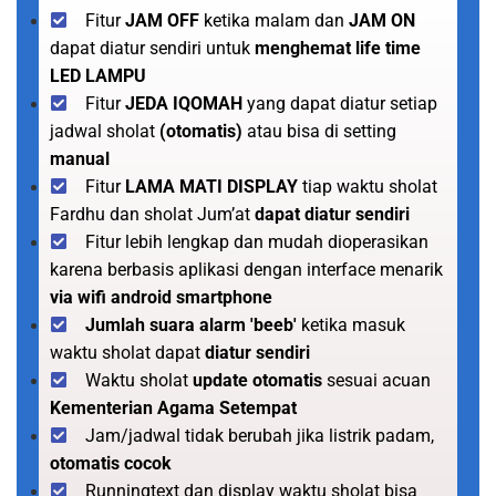
Fitur
JAM OFF
ketika malam dan
JAM ON
dapat diatur sendiri untuk
menghemat life time
LED LAMPU
Fitur
JEDA IQOMAH
yang dapat diatur setiap
jadwal sholat
(otomatis)
atau bisa di setting
manual
Fitur
LAMA MATI DISPLAY
tiap waktu sholat
Fardhu dan sholat Jum’at
dapat diatur sendiri
Fitur lebih lengkap dan mudah dioperasikan
karena berbasis aplikasi dengan interface menarik
via wifi android smartphone
Jumlah suara alarm 'beeb'
ketika masuk
waktu sholat dapat
diatur sendiri
Waktu sholat
update otomatis
sesuai acuan
Kementerian Agama Setempat
Jam/jadwal tidak berubah jika listrik padam,
otomatis cocok
Runningtext dan display waktu sholat bisa