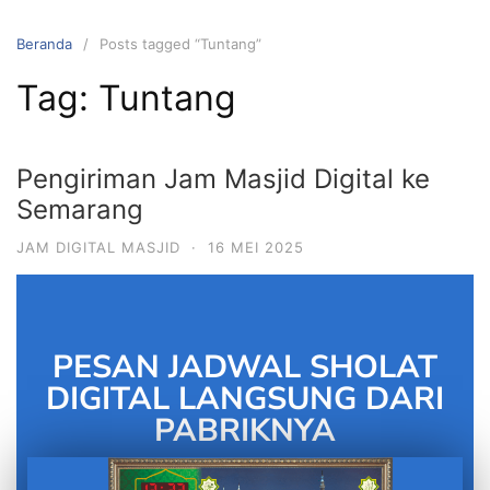
Beranda
Posts tagged “Tuntang”
Tag:
Tuntang
Pengiriman Jam Masjid Digital ke
Semarang
JAM DIGITAL MASJID
·
16 MEI 2025
PESAN JADWAL SHOLAT
DIGITAL LANGSUNG DARI
PABRIKNYA