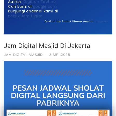
Author:
Digitron Techno
Cari kami di
google.com
Kunjungi channel kami di
Pabrik Jam Digital
Berikut Info Produk Utama Kami di
wikipedia
Jam Digital Masjid Di Jakarta
JAM DIGITAL MASJID
·
3 MEI 2025
PESAN JADWAL SHOLAT
DIGITAL LANGSUNG DARI
PABRIKNYA