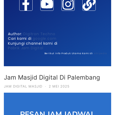
Author:
Digitron Techno
Cari kami di
google.com
Kunjungi channel kami di
Pabrik Jam Digital
Berikut Info Produk Utama Kami di
wikipedia
Jam Masjid Digital Di Palembang
JAM DIGITAL MASJID
·
2 MEI 2025
PESAN JAM JADWAL