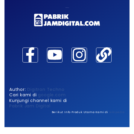
Maaf, waktu habis!
Author:
Digitron Techno
Cari kami di
google.com
Kunjungi channel kami di
Pabrik Jam Digital
Berikut Info Produk Utama Kami di
wikipedia