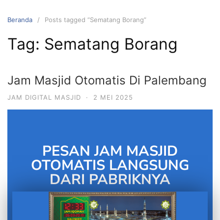
Beranda
Posts tagged “Sematang Borang”
Tag:
Sematang Borang
Jam Masjid Otomatis Di Palembang
JAM DIGITAL MASJID
·
2 MEI 2025
PESAN JAM MASJID
OTOMATIS LANGSUNG
DARI PABRIKNYA