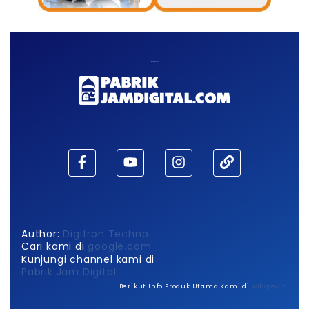
Maaf, waktu habis!
Author:
Digitron Techno
Cari kami di
google.com
Kunjungi channel kami di
Pabrik Jam Digital
Berikut Info Produk Utama Kami di
wikipedia