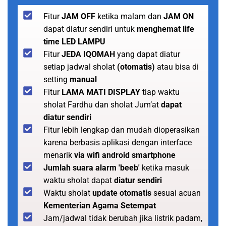
Fitur
JAM OFF
ketika malam dan
JAM ON
dapat diatur sendiri untuk
menghemat life
time LED LAMPU
Fitur
JEDA IQOMAH
yang dapat diatur
setiap jadwal sholat
(otomatis)
atau bisa di
setting
manual
Fitur
LAMA MATI DISPLAY
tiap waktu
sholat Fardhu dan sholat Jum’at
dapat
diatur sendiri
Fitur lebih lengkap dan mudah dioperasikan
karena berbasis aplikasi dengan interface
menarik
via wifi android smartphone
Jumlah suara alarm 'beeb'
ketika masuk
waktu sholat dapat
diatur sendiri
Waktu sholat
update otomatis
sesuai acuan
Kementerian Agama Setempat
Jam/jadwal tidak berubah jika listrik padam,