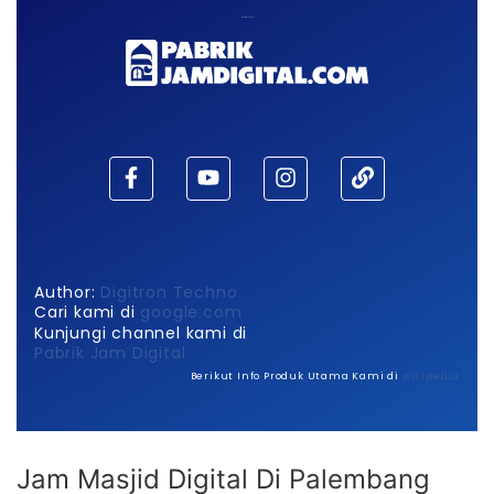
Maaf, waktu habis!
Author:
Digitron Techno
Cari kami di
google.com
Kunjungi channel kami di
Pabrik Jam Digital
Berikut Info Produk Utama Kami di
wikipedia
Jam Masjid Digital Di Palembang