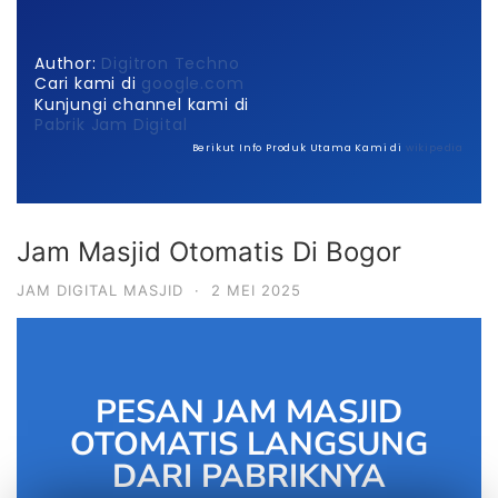
Author:
Digitron Techno
Cari kami di
google.com
Kunjungi channel kami di
Pabrik Jam Digital
Berikut Info Produk Utama Kami di
wikipedia
Jam Masjid Otomatis Di Bogor
JAM DIGITAL MASJID
·
2 MEI 2025
PESAN JAM MASJID
OTOMATIS LANGSUNG
DARI PABRIKNYA