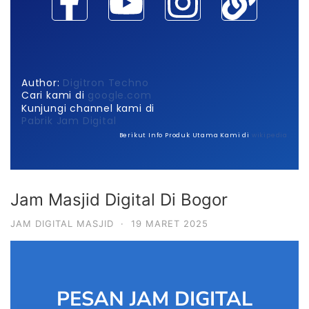
Author:
Digitron Techno
Cari kami di
google.com
Kunjungi channel kami di
Pabrik Jam Digital
Berikut Info Produk Utama Kami di
wikipedia
Jam Masjid Digital Di Bogor
JAM DIGITAL MASJID
·
19 MARET 2025
PESAN JAM DIGITAL