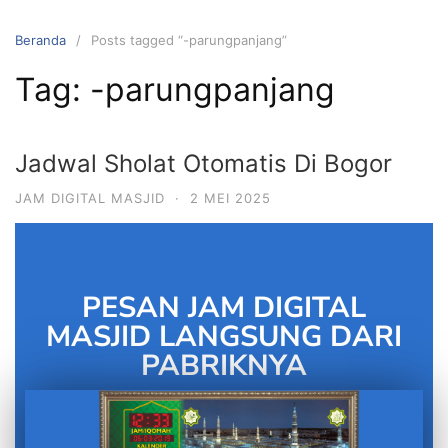
Beranda
Posts tagged “-parungpanjang”
Tag:
-parungpanjang
Jadwal Sholat Otomatis Di Bogor
JAM DIGITAL MASJID
·
2 MEI 2025
PESAN JAM DIGITAL
MASJID LANGSUNG DARI
PABRIKNYA