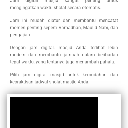
Jam digital masjid sangat penting untuk
mengingatkan waktu sholat secara otomatis.
Jam ini mudah diatur dan membantu mencatat
momen penting seperti Ramadhan, Maulid Nabi, dan
pengajian.
Dengan jam digital, masjid Anda terlihat lebih
modern dan membantu jamaah dalam beribadah
tepat waktu, yang tentunya juga menambah pahala.
Pilih jam digital masjid untuk kemudahan dan
kepraktisan jadwal sholat masjid Anda.