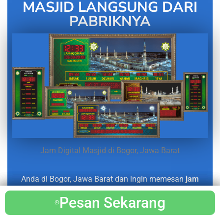
MASJID LANGSUNG DARI
PABRIKNYA
Jam Digital Masjid di Bogor, Jawa Barat
Anda di Bogor, Jawa Barat dan ingin memesan
jam
digital masjid bergaransi
?
Pesan Sekarang
Pesan Sekarang
Pesan Sekarang
Pesan Sekarang
Kami adalah pabrik terpercaya yang telah melayani