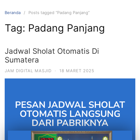
Beranda
Posts tagged “Padang Panjang”
Tag:
Padang Panjang
Jadwal Sholat Otomatis Di
Sumatera
JAM DIGITAL MASJID
·
18 MARET 2025
PESAN JADWAL SHOLAT
OTOMATIS LANGSUNG
DARI PABRIKNYA