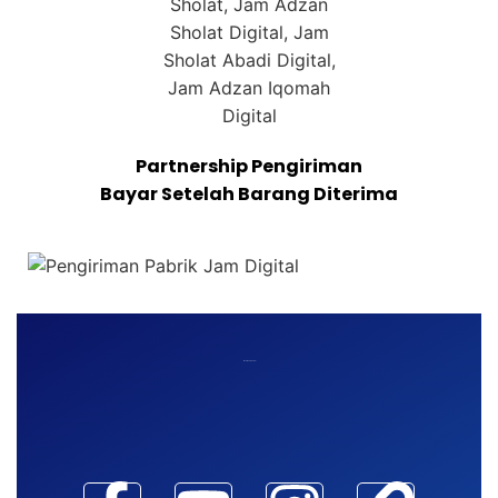
Partnership Pengiriman
Bayar Setelah Barang Diterima
Maaf, waktu habis!