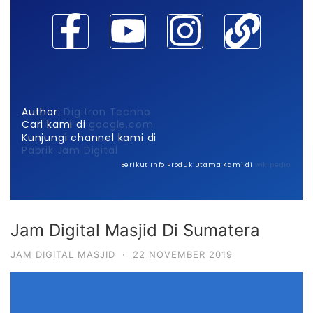
Author:
Digitron Techno
Cari kami di
google.com
Kunjungi channel kami di
Pabrik Jam Digital
Berikut Info Produk Utama Kami di
wikipedia
Jam Digital Masjid Di Sumatera
JAM DIGITAL MASJID
·
22 NOVEMBER 2019