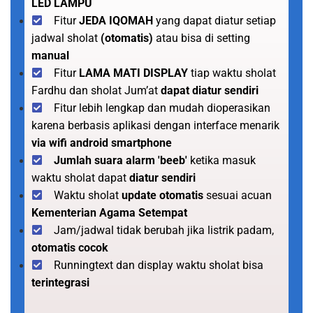
LED LAMPU
Fitur
JEDA IQOMAH
yang dapat diatur setiap
jadwal sholat
(otomatis)
atau bisa di setting
manual
Fitur
LAMA MATI DISPLAY
tiap waktu sholat
Fardhu dan sholat Jum’at
dapat diatur sendiri
Fitur lebih lengkap dan mudah dioperasikan
karena berbasis aplikasi dengan interface menarik
via wifi android smartphone
Jumlah suara alarm 'beeb'
ketika masuk
waktu sholat dapat
diatur sendiri
Waktu sholat
update otomatis
sesuai acuan
Kementerian Agama Setempat
Jam/jadwal tidak berubah jika listrik padam,
otomatis cocok
Runningtext dan display waktu sholat bisa
terintegrasi