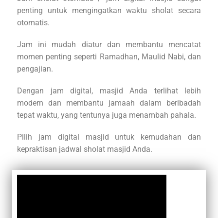
penting untuk mengingatkan waktu sholat secara
otomatis.
Jam ini mudah diatur dan membantu mencatat
momen penting seperti Ramadhan, Maulid Nabi, dan
pengajian.
Dengan jam digital, masjid Anda terlihat lebih
modern dan membantu jamaah dalam beribadah
tepat waktu, yang tentunya juga menambah pahala.
Pilih jam digital masjid untuk kemudahan dan
kepraktisan jadwal sholat masjid Anda.