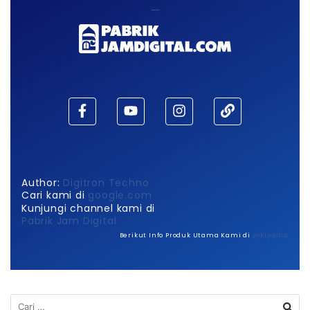
Maaf, waktu habis!
Author:
Digitron Techno
Cari kami di
google.com
Kunjungi channel kami di
Pabrik Jam Digital
Berikut Info Produk Utama Kami di
wikipedia