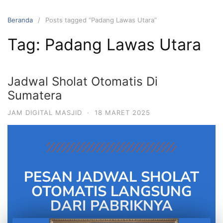
Beranda
Posts tagged “Padang Lawas Utara”
Tag:
Padang Lawas Utara
Jadwal Sholat Otomatis Di
Sumatera
JAM DIGITAL MASJID
·
18 MARET 2025
PESAN JADWAL SHOLAT
OTOMATIS LANGSUNG
DARI PABRIKNYA