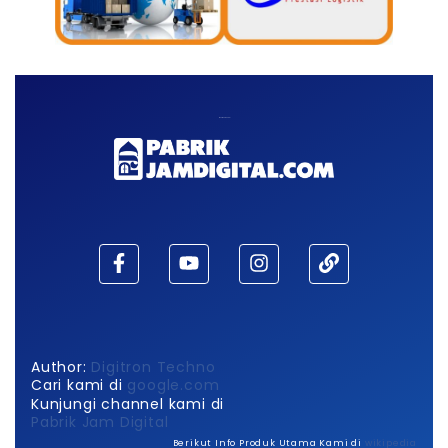
Maaf, waktu habis!
Author:
Digitron Techno
Cari kami di
google.com
Kunjungi channel kami di
Pabrik Jam Digital
Berikut Info Produk Utama Kami di
wikipedia