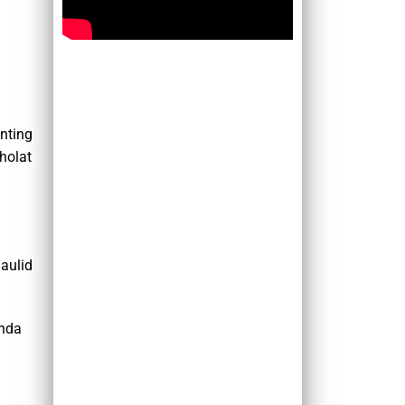
nting
holat
aulid
Anda