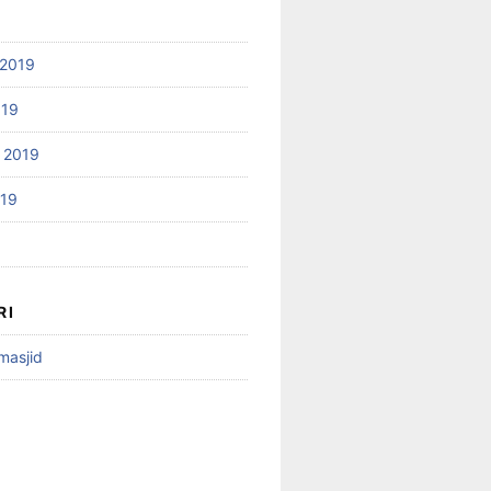
2019
019
 2019
019
RI
 masjid