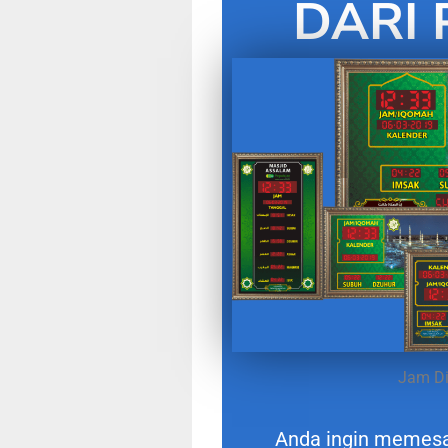
DARI 
Jam Di
Anda ingin memes