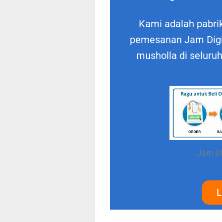
Kami adalah pabrik
pemesanan Jam Digit
musholla di seluru
Jam Di
L