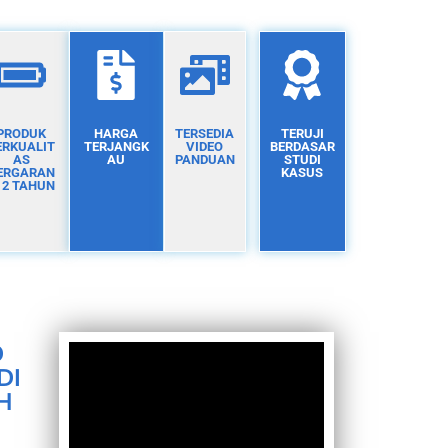
PRODUK
HARGA
TERSEDIA
TERUJI
ERKUALIT
TERJANGK
VIDEO
BERDASAR
AS
AU
PANDUAN
STUDI
ERGARAN
KASUS
I 2 TAHUN
D
DI
H