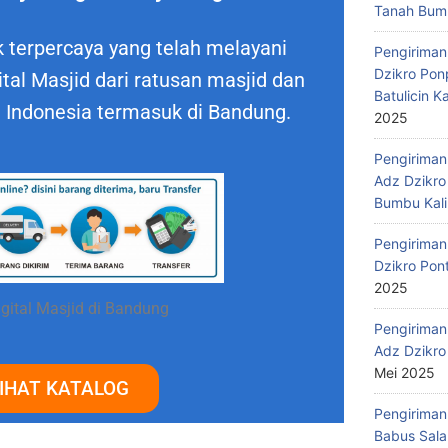
Tanah Bumb
 terpercaya yang telah melayani
Pengiriman
Dzikro Pon
al Masjid dari ratusan masjid dan
Batulicin 
h Indonesia termasuk di Bandung.
2025
Pengiriman
Adz Dzikro
Bumbu Kali
Pengiriman
Dzikro Pon
2025
gital Masjid di Bandung
Pengiriman
Adz Dzikro
Mei 2025
IHAT KATALOG
Pengiriman
Babus Sala