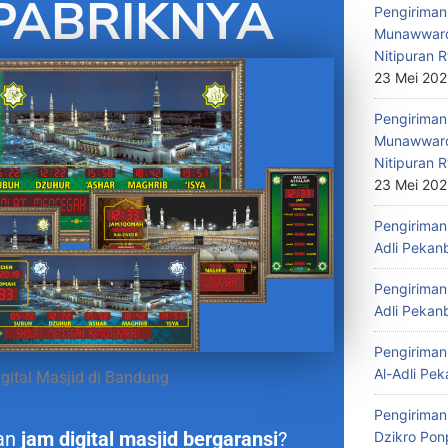
PABRIKNYA
Pengiriman 
Munawwaro
Nitipuran R
23 Mei 20
Pengiriman
Munawwaro
Nitipuran R
23 Mei 20
Pengiriman 
Adli Pekan
Pengiriman 
Adli Pekan
Pengiriman 
Al-Adli Pek
gital Masjid di Bandung
Pengiriman
an
jam digital masjid bergaransi
?
Dzikro Pon