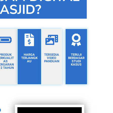
ASJID?
PRODUK
HARGA
TERSEDIA
TERUJI
ERKUALIT
TERJANGK
VIDEO
BERDASAR
AS
AU
PANDUAN
STUDI
ERGARAN
KASUS
I 2 TAHUN
D