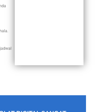
Anda
hala.
jadwal