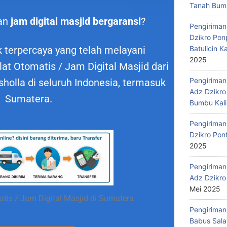
Tanah Bumb
an
jam digital masjid bergaransi
?
Pengiriman
Dzikro Pon
Batulicin 
 terpercaya yang telah melayani
2025
t Otomatis / Jam Digital Masjid dari
Pengiriman
holla di seluruh Indonesia, termasuk
Adz Dzikro
Sumatera.
Bumbu Kali
Pengiriman
Dzikro Pon
2025
Pengiriman
Adz Dzikro
Mei 2025
tis / Jam Digital Masjid di Sumatera
Pengiriman
Babus Sala