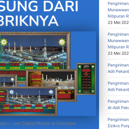
SUNG DARI
Pengiriman 
Munawwaro
BRIKNYA
Nitipuran R
23 Mei 20
Pengiriman
Munawwaro
Nitipuran R
23 Mei 20
Pengiriman 
Adli Pekan
Pengiriman 
Adli Pekan
Pengiriman 
Al-Adli Pek
Pengiriman
tis / Jam Digital Masjid di Sumatera
Dzikro Pon