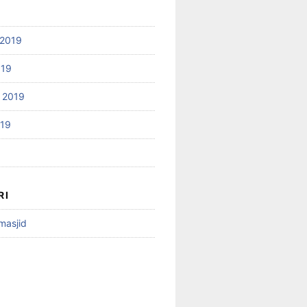
2019
019
 2019
019
RI
 masjid