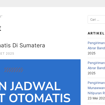
t”
t
ARTIKEL
Pengiriman
atis Di Sumatera
Abrar Band
2025
RET 2025
Pengiriman 
Abrar Band
2025
N JADWAL
Pengiriman 
Munawwaro
T OTOMATIS
Nitipuran R
23 Mei 20