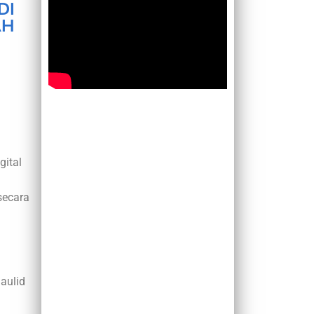
DI
AH
gital
secara
aulid