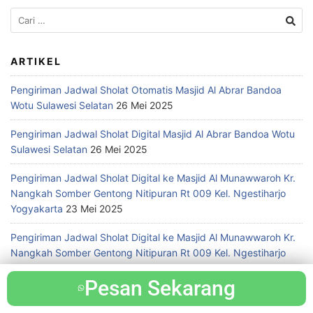
ARTIKEL
Pengiriman Jadwal Sholat Otomatis Masjid Al Abrar Bandoa
Wotu Sulawesi Selatan
26 Mei 2025
Pengiriman Jadwal Sholat Digital Masjid Al Abrar Bandoa Wotu
Sulawesi Selatan
26 Mei 2025
Pengiriman Jadwal Sholat Digital ke Masjid Al Munawwaroh Kr.
Nangkah Somber Gentong Nitipuran Rt 009 Kel. Ngestiharjo
Yogyakarta
23 Mei 2025
Pengiriman Jadwal Sholat Digital ke Masjid Al Munawwaroh Kr.
Nangkah Somber Gentong Nitipuran Rt 009 Kel. Ngestiharjo
Yogyakarta
23 Mei 2025
Pesan Sekarang
Pesan Sekarang
Pengiriman Jam Waktu Sholat Masjid Al Munawwaroh Kr.
Nangkah Somber Gentong Nitipuran Rt 009 Kel. Ngestiharjo