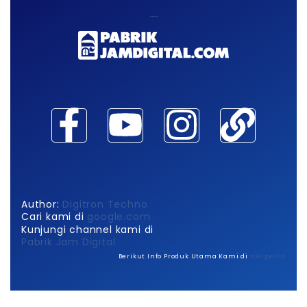
Maaf, waktu habis!
Author:
Digitron Techno
Cari kami di
google.com
Kunjungi channel kami di
Pabrik Jam Digital
Berikut Info Produk Utama Kami di
wikipedia