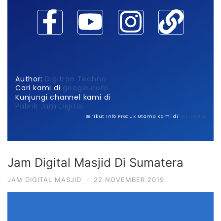
Author:
Digitron Techno
Cari kami di
google.com
Kunjungi channel kami di
Pabrik Jam Digital
Berikut Info Produk Utama Kami di
wikipedia
Jam Digital Masjid Di Sumatera
JAM DIGITAL MASJID
·
22 NOVEMBER 2019