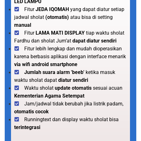
LED LAMPU
Fitur
JEDA IQOMAH
yang dapat diatur setiap
jadwal sholat
(otomatis)
atau bisa di setting
manual
Fitur
LAMA MATI DISPLAY
tiap waktu sholat
Fardhu dan sholat Jum’at
dapat diatur sendiri
Fitur lebih lengkap dan mudah dioperasikan
karena berbasis aplikasi dengan interface menarik
via wifi android smartphone
Jumlah suara alarm 'beeb'
ketika masuk
waktu sholat dapat
diatur sendiri
Waktu sholat
update otomatis
sesuai acuan
Kementerian Agama Setempat
Jam/jadwal tidak berubah jika listrik padam,
otomatis cocok
Runningtext dan display waktu sholat bisa
terintegrasi