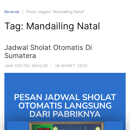
Beranda
Posts tagged “Mandailing Natal”
Tag:
Mandailing Natal
Jadwal Sholat Otomatis Di
Sumatera
JAM DIGITAL MASJID
·
18 MARET 2025
PESAN JADWAL SHOLAT
OTOMATIS LANGSUNG
DARI PABRIKNYA