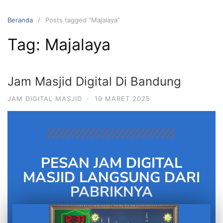
Beranda
Posts tagged “Majalaya”
Tag:
Majalaya
Jam Masjid Digital Di Bandung
JAM DIGITAL MASJID
·
19 MARET 2025
PESAN JAM DIGITAL
MASJID LANGSUNG DARI
PABRIKNYA