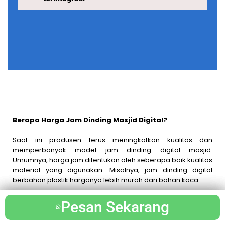
Berapa Harga Jam Dinding Masjid Digital?
Saat ini produsen terus meningkatkan kualitas dan
memperbanyak model jam dinding digital masjid.
Umumnya, harga jam ditentukan oleh seberapa baik kualitas
material yang digunakan. Misalnya, jam dinding digital
berbahan plastik harganya lebih murah dari bahan kaca.
Begitu pun jam dinding digital berbahan kaca yang
Pesan Sekarang
Pesan Sekarang
Pesan Sekarang
harganya lebih ekonomis dibandingkan jam digital arcylik.
Namun, tentunya material ini jauh lebih awet daripada