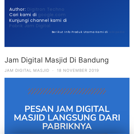
Author:
Digitron Techno
Cari kami di
google.com
Kunjungi channel kami di
Pabrik Jam Digital
Berikut Info Produk Utama Kami di
wikipedia
Jam Digital Masjid Di Bandung
JAM DIGITAL MASJID
·
18 NOVEMBER 2019
PESAN JAM DIGITAL
MASJID LANGSUNG DARI
PABRIKNYA