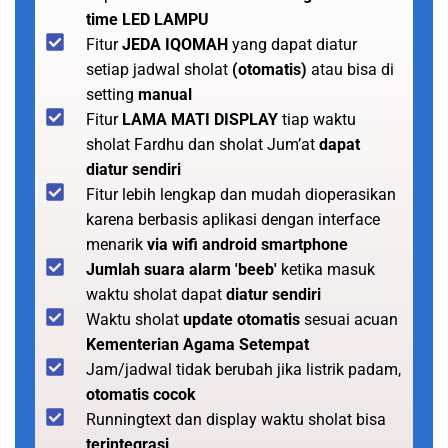
time LED LAMPU
Fitur
JEDA IQOMAH
yang dapat diatur
setiap jadwal sholat
(otomatis)
atau bisa di
setting
manual
Fitur
LAMA MATI DISPLAY
tiap waktu
sholat Fardhu dan sholat Jum’at
dapat
diatur sendiri
Fitur lebih lengkap dan mudah dioperasikan
karena berbasis aplikasi dengan interface
menarik
via wifi android smartphone
Jumlah suara alarm 'beeb'
ketika masuk
waktu sholat dapat
diatur sendiri
Waktu sholat
update otomatis
sesuai acuan
Kementerian Agama Setempat
Jam/jadwal tidak berubah jika listrik padam,
otomatis cocok
Runningtext dan display waktu sholat bisa
terintegrasi