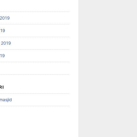
2019
019
 2019
019
RI
 masjid