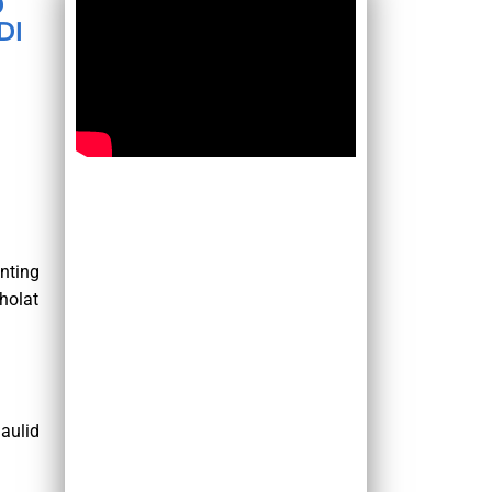
D
DI
nting
holat
aulid