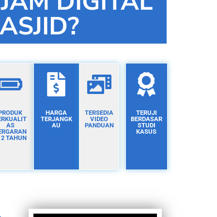
 JAM DIGITAL
ASJID?
PRODUK
HARGA
TERSEDIA
TERUJI
ERKUALIT
TERJANGK
VIDEO
BERDASAR
AS
AU
PANDUAN
STUDI
ERGARAN
KASUS
I 2 TAHUN