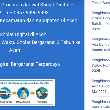
Tanah Bumb
 Produsen Jadwal Sholat Digital –
2 Th – 0857 9995 9993
Pengiriman
Dzikro Pon
h Kecamatan dan Kabupaten Di Aceh
Batulicin 
2025
Sholat Digital di Aceh
Pengiriman
 Waktu Sholat Bergaransi 2 Tahun ke
Adz Dzikro
Aceh
Bumbu Kali
Pengiriman
gital Bergaransi Terpercaya
Dzikro Pon
2025
Pengiriman
Adz Dzikro
Mei 2025
Pengiriman
Babus Sala