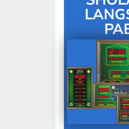
LANG
PA