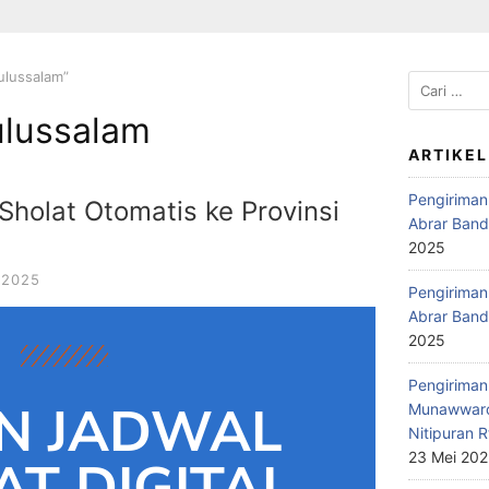
ulussalam”
ulussalam
ARTIKEL
Pengiriman
Sholat Otomatis ke Provinsi
Abrar Band
2025
 2025
Pengiriman 
Abrar Band
2025
Pengiriman 
N JADWAL
Munawwaro
Nitipuran R
23 Mei 20
T DIGITAL