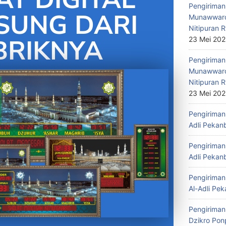
Pengiriman 
SUNG DARI
Munawwaro
Nitipuran R
BRIKNYA
23 Mei 20
Pengiriman
Munawwaro
Nitipuran R
23 Mei 20
Pengiriman 
Adli Pekan
Pengiriman 
Adli Pekan
Pengiriman 
Al-Adli Pek
Pengiriman
Dzikro Pon