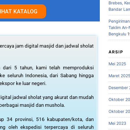
Brebes, Ke
Bandar La
IHAT KATALOG
Pengiriman
Taklim An-
Bengkulu
1
rcaya jam digital masjid dan jadwal sholat
ARSIP
Mei 2025
 dari 5 tahun, kami telah memproduksi
 ke seluruh Indonesia, dari Sabang hingga
Maret 202
ekspor ke luar negeri.
Desember 
igital jadwal sholat yang akurat dan mudah
Oktober 2
 berbagai masjid dan mushola.
Oktober 2
p 34 provinsi, 516 kabupaten/kota, dan
Mei 2023
ng oleh ekspedisi terpercaya di seluruh