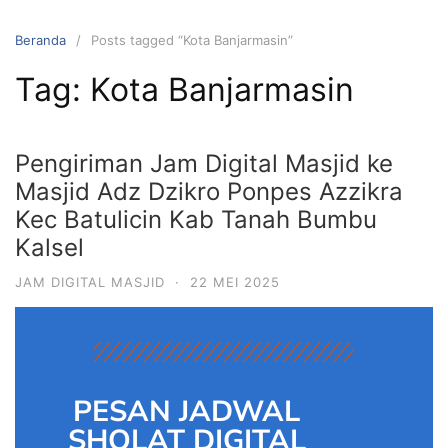
Beranda
Posts tagged “Kota Banjarmasin”
Tag:
Kota Banjarmasin
Pengiriman Jam Digital Masjid ke
Masjid Adz Dzikro Ponpes Azzikra
Kec Batulicin Kab Tanah Bumbu
Kalsel
JAM DIGITAL MASJID
·
22 MEI 2025
PESAN JADWAL
SHOLAT DIGITAL