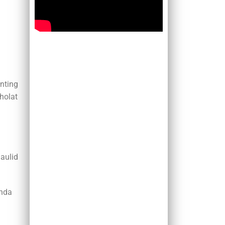
nting
holat
aulid
Anda