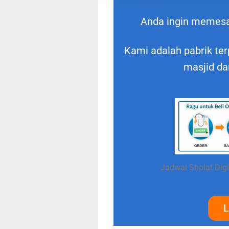
Anda ingin memes
Kami adalah pabrik ter
masjid da
Jadwal Sholat Digi
L