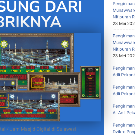
SUNG DARI
Pengiriman 
Munawwaro
BRIKNYA
Nitipuran R
23 Mei 20
Pengiriman
Munawwaro
Nitipuran R
23 Mei 20
Pengiriman 
Adli Pekan
Pengiriman 
Adli Pekan
Pengiriman 
Al-Adli Pek
Pengiriman
tal / Jam Masjid Digital di Sulawesi
Dzikro Pon