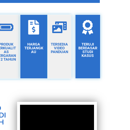
PRODUK
HARGA
TERSEDIA
TERUJI
ERKUALIT
TERJANGK
VIDEO
BERDASAR
AS
AU
PANDUAN
STUDI
ERGARAN
KASUS
I 2 TAHUN
D
DI
H