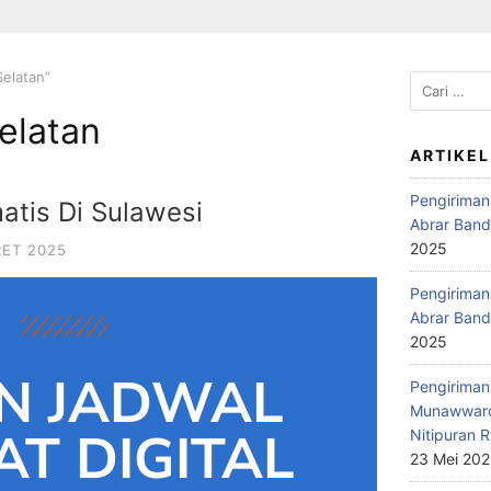
elatan”
elatan
ARTIKEL
Pengiriman
atis Di Sulawesi
Abrar Band
2025
RET 2025
Pengiriman 
Abrar Band
2025
N JADWAL
Pengiriman 
Munawwaro
T DIGITAL
Nitipuran R
23 Mei 20