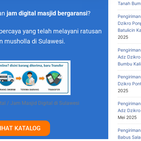
Tanah Bumb
an
jam digital masjid bergaransi
?
Pengiriman
Dzikro Pon
Batulicin 
percaya yang telah melayani ratusan
2025
n musholla di Sulawesi.
Pengiriman
Adz Dzikro
Bumbu Kali
Pengiriman
Dzikro Pon
2025
tal / Jam Masjid Digital di Sulawesi
Pengiriman
Adz Dzikro
Mei 2025
IHAT KATALOG
Pengiriman
Babus Sala