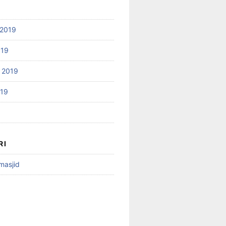
2019
019
 2019
019
RI
 masjid